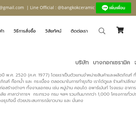
@gmail.com
| Line Official : @bangkokceramic
ค้า
วิธีการสั่งซื้อ
วิสัยทัศน์
ติดต่อเรา
บริษัท บางกอกเซรามิค 
มื่อปี พ.ศ. 2520 (ค.ศ. 1977) โดยเราเป็นตัวแทนจำหน่ายสินค้าและผลิตภัณฑ์ ท
ุขภัณฑ์ ก๊อกน้ำ และ กระเบื้อง
ตลอดมาในการทำธุรกิจ เราได้ดูแล ร้านค้าปลีกมาก
่อสร้างต่างๆ ทั้งงานเอกชน เช่น หมู่บ้าน คอนโด อพาร์เม้นท์ โรงแรม อาค
าลัย ศาลาว่าการฯ กระทรวง กรม ฯลฯ รวมกันมากกว่า 1,000 โครงการทั่วประ
งธุรกิจนี้ ด้วยประสบการณ์ยาวนาน และ มั่นคง