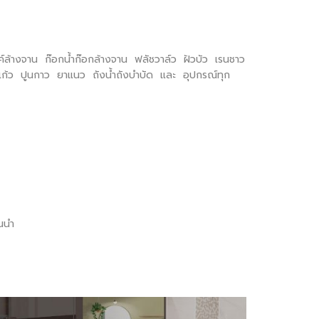
งค์ล้างจาน ก๊อกน้ำก๊อกล้างจาน ฟลัชวาล์ว ฝัวบัว เรนชาว
อกแก้ว ปูนกาว ยาแนว ถังน้ำถังบำบัด และ อุปกรณ์ทุก
นนำ