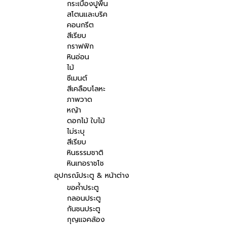
กระเบื้องปูพื้น
สโตนและบริค
คอนกรีต
สีเรียบ
กราฟฟิก
หินอ่อน
ไม้
ซีเมนต์
สีเคลือบโลหะ
ภาพวาด
หญ้า
ดอกไม้ ใบไม้
ไม่ระบุ
สีเรียบ
หินธรรมชาติ
หินเทอราชโช
อุปกรณ์ประตู & หน้าต่าง
ขอค้ำประตู
กลอนประตู
กันชนประตู
กุญแจคล้อง