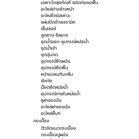
เฉพาะโถสุขภัณฑ์ ชนิดท่อลงพื้น
อะไหล่อ่างล้างหน้า
อะไหล่โถปัสสาวะ
แผ่นปิดข้างเซรามิค
เซ็นเซอร์
ลูกยาง ซีลยาง
ชุดน้ำออก อุปกรณ์หม้อน้ำ
ชุดน้ำเข้า
ชุดปุ่มกด
อุปกรณ์ยึดผนัง
อุปกรณ์ยึดพื้น
หน้าแปลนกันกลิ่น
ข้อต่อ
น๊อตยึดหม้อน้ำ
อุปกรณ์ภายในหม้อน้ำ
หูฝารองนั่ง
อะไหล่ฝารองนั่ง
อะไหล่อื่นๆ
กระเบื้อง
ตัวจัดแนวกระเบื้อง
กระเบื้องปูผนัง