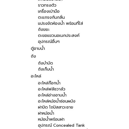
ราวทรงตัว
เครื่องเป่ามือ
ตะแกรงกันกลิ่น
แปรงขัดห้องน้ำ พร้อมที่ใส่
ถังขยะ
ตะขอแขวนอเนกประสงค์
อุปกรณ์อื่นๆ
ตู้อาบน้ำ
ถัง
ถังบำบัด
ถังเก็บน้ำ
อะไหล่
อะไหล่ก๊อกน้ำ
อะไหล่ฟลัชวาล์ว
อะไหล่อ่างอาบน้ำ
อะไหล่หม้อน้ำซ่อนผนัง
ฝาปิด โถปัสสาวะชาย
ฝาหม้อน้ำ
หม้อน้ำพร้อมฝา
อุปกรณ์ Concealed Tank