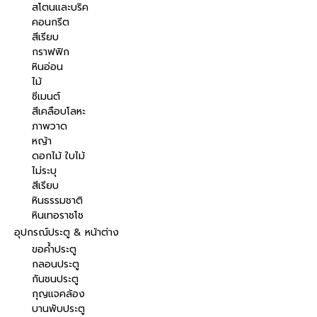
สโตนและบริค
คอนกรีต
สีเรียบ
กราฟฟิก
หินอ่อน
ไม้
ซีเมนต์
สีเคลือบโลหะ
ภาพวาด
หญ้า
ดอกไม้ ใบไม้
ไม่ระบุ
สีเรียบ
หินธรรมชาติ
หินเทอราชโช
อุปกรณ์ประตู & หน้าต่าง
ขอค้ำประตู
กลอนประตู
กันชนประตู
กุญแจคล้อง
บานพับประตู