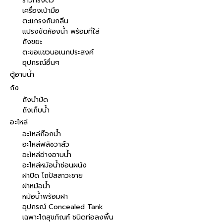
ราวทรงตัว
เครื่องเป่ามือ
ตะแกรงกันกลิ่น
แปรงขัดห้องน้ำ พร้อมที่ใส่
ถังขยะ
ตะขอแขวนอเนกประสงค์
อุปกรณ์อื่นๆ
ตู้อาบน้ำ
ถัง
ถังบำบัด
ถังเก็บน้ำ
อะไหล่
อะไหล่ก๊อกน้ำ
อะไหล่ฟลัชวาล์ว
อะไหล่อ่างอาบน้ำ
อะไหล่หม้อน้ำซ่อนผนัง
ฝาปิด โถปัสสาวะชาย
ฝาหม้อน้ำ
หม้อน้ำพร้อมฝา
อุปกรณ์ Concealed Tank
เฉพาะโถสุขภัณฑ์ ชนิดท่อลงพื้น