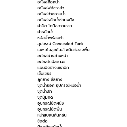
อะไหล่ก๊อกน้ำ
อะไหล่ฟลัชวาล์ว
อะไหล่อ่างอาบน้ำ
อะไหล่หม้อน้ำซ่อนผนัง
ฝาปิด โถปัสสาวะชาย
ฝาหม้อน้ำ
หม้อน้ำพร้อมฝา
อุปกรณ์ Concealed Tank
เฉพาะโถสุขภัณฑ์ ชนิดท่อลงพื้น
อะไหล่อ่างล้างหน้า
อะไหล่โถปัสสาวะ
แผ่นปิดข้างเซรามิค
เซ็นเซอร์
ลูกยาง ซีลยาง
ชุดน้ำออก อุปกรณ์หม้อน้ำ
ชุดน้ำเข้า
ชุดปุ่มกด
อุปกรณ์ยึดผนัง
อุปกรณ์ยึดพื้น
หน้าแปลนกันกลิ่น
ข้อต่อ