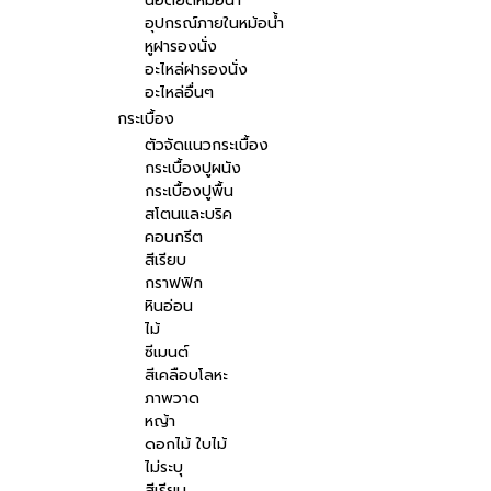
น๊อตยึดหม้อน้ำ
อุปกรณ์ภายในหม้อน้ำ
หูฝารองนั่ง
อะไหล่ฝารองนั่ง
อะไหล่อื่นๆ
กระเบื้อง
ตัวจัดแนวกระเบื้อง
กระเบื้องปูผนัง
กระเบื้องปูพื้น
สโตนและบริค
คอนกรีต
สีเรียบ
กราฟฟิก
หินอ่อน
ไม้
ซีเมนต์
สีเคลือบโลหะ
ภาพวาด
หญ้า
ดอกไม้ ใบไม้
ไม่ระบุ
สีเรียบ