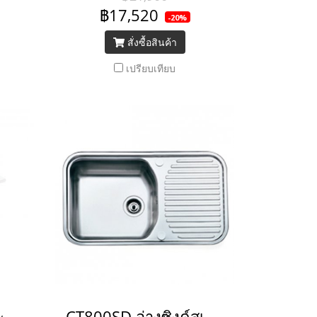
฿17,520
-20%
สั่งซื้อสินค้า
เปรียบเทียบ
C5201 อ่างเอนกประสงค์ 20 นิ้ว
CT800SD อ่างซิงค์สเตนเลส 1 หลุม มีที่พักจาน แบบฝังบนเคาน์เตอร์ (ยกเลิกการขาย)