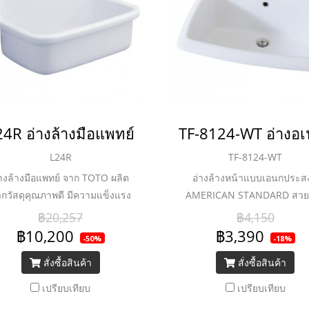
24R อ่างล้างมือแพทย์
L24R
TF-8124-WT
่างล้างมือแพทย์ จาก TOTO ผลิต
อ่างล้างหน้าแบบเอนกประสง
กวัสดุคุณภาพดี มีความแข็งแรง
AMERICAN STANDARD สวย
ละทนทานต่อการใช้งาน ให้คุณ
ด้วยดีไซน์ มาพร้อมความแข็งแ
฿20,257
฿4,150
่นใจในความสะอาด ให้คุณใช้งาน
ทนทาน ดีไซน์เรียบง่ายผสาน
฿10,200
฿3,390
-50%
-18%
เพื่อสุขอนามัยได้อย่างลงตัว
ทันสมัย ช่วยเติมแต่งห้องน้ำข
สั่งซื้อสินค้า
สั่งซื้อสินค้า
ให้สวยงามและสมบูรณ์แบบยิ่ง
เปรียบเทียบ
เปรียบเทียบ