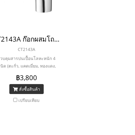
CT2143A ก๊อกผสมโถบิเด้ รุ่น SCIROCCO
CT2143A
วบคุมสารปนเปื้อนโลหะหนัก 4
นิด (ตะกั่ว, แคดเมี่ยม, ทองแดง,
กะสี) ชุบผิวนิกเกิล-โครเมี่ยม หนา
฿3,800
 8 ไมครอน ดีไซน์แบบ European
Design
สั่งซื้อสินค้า
เปรียบเทียบ