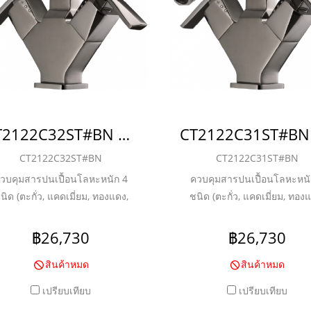
CT2122C32ST#BN ก๊อกผสมโถบิเด้ แบบโมโนบลอคพร้อมสะดือแบบป๊อบอัพและสายน้ำดี รุ่น GLACIER_ยกเลิกการผลิต
CT2122C32ST#BN
CT2122C31ST#BN
วบคุมสารปนเปื้อนโลหะหนัก 4
ควบคุมสารปนเปื้อนโลหะหนั
นิด (ตะกั่ว, แคดเมี่ยม, ทองแดง,
ชนิด (ตะกั่ว, แคดเมี่ยม, ทอง
กะสี) ชุบผิวนิกเกิล-โครเมี่ยม หนา
สังกะสี) ชุบผิวนิกเกิล-โครเมี่
ถึง 8 ไมครอน
ถึง 8 ไมครอน
฿26,730
฿26,730
สินค้าหมด
สินค้าหมด
เปรียบเทียบ
เปรียบเทียบ