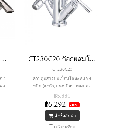
CT2122C31ST#BN ก๊อกผสมโถบิเด้โมโนบลอคพร้อมสะดือแบบป๊อบอัพและสายน้ำดี รุ่น GLACIER_ยกเลิกการผลิต
CT230C20 ก๊อกผสมโถบิเด้โมโนบลอค พร้อมสะดือแบบป๊อปอัพและสายน้ำดี รุ่น CROSS
CT230C20
ก 4
ควบคุมสารปนเปื้อนโลหะหนัก 4
แดง,
ชนิด (ตะกั่ว, แคดเมี่ยม, ทองแดง,
ยม หนา
สังกะสี) ชุบผิวนิกเกิล-โครเมี่ยม หนา
฿5,880
ถึง 8 ไมครอน
฿5,292
-10%
สั่งซื้อสินค้า
เปรียบเทียบ