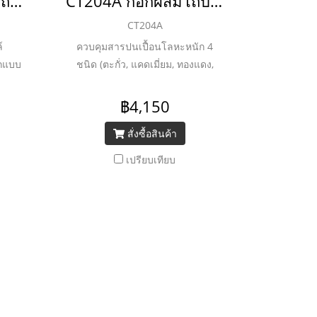
CT2181A ก๊อกผสมโถบิเด้แบบก้านโยกพร้อมสะดือป๊อบอัพและสายน้ำดี รุ่น PATCHWORK_ยกเลิก
CT204A ก๊อกผสมโถบิเด้ แบบก้านโยกพร้อมสะดือแบบป๊อบอัพและสายน้ำดี รุ่น FLORAL SQUARE_ยกเลิก
CT204A
์
ควบคุมสารปนเปื้อนโลหะหนัก 4
อกแบบ
ชนิด (ตะกั่ว, แคดเมี่ยม, ทองแดง,
าม
สังกะสี) ชุบผิวนิกเกิล-โครเมี่ยม หนา
 ด้วย
ถึง 8 ไมครอน
฿4,150
ี
สั่งซื้อสินค้า
เปรียบเทียบ