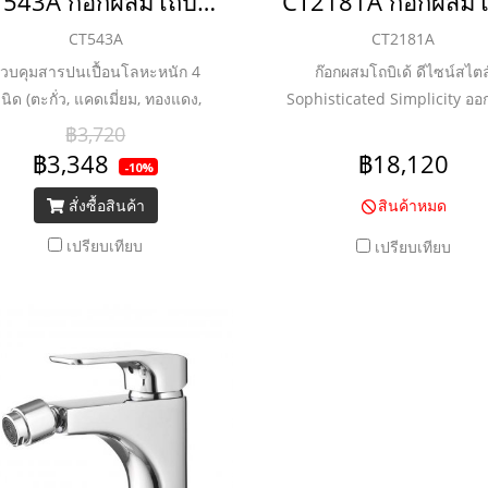
CT543A ก๊อกผสมโถบิเด้แบบก้านโยกพร้อมสะดือป๊อปอัพและสายน้ำดี รุ่น ANTHONY
CT543A
CT2181A
วบคุมสารปนเปื้อนโลหะหนัก 4
ก๊อกผสมโถบิเด้ ดีไซน์สไตล
นิด (ตะกั่ว, แคดเมี่ยม, ทองแดง,
Sophisticated Simplicity อ
กะสี) ชุบผิวนิกเกิล-โครเมี่ยม หนา
อย่างเรียบง่าย ผสมผสานคว
฿3,720
ถึง 8 ไมครอน
เหลี่ยมและโค้งมนได้อย่างลงตัว
฿3,348
฿18,120
-10%
ความปราณีตซับซ้อนและม
สั่งซื้อสินค้า
สินค้าหมด
เอกลักษณ์เฉพาะตัว
เปรียบเทียบ
เปรียบเทียบ