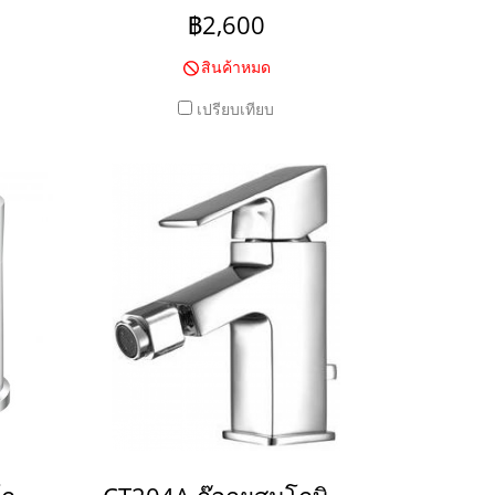
ถึง 8 ไมครอน
฿2,600
สินค้าหมด
เปรียบเทียบ