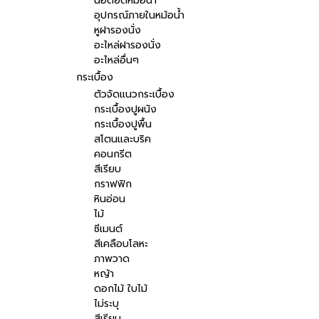
น๊อตยึดหม้อน้ำ
อุปกรณ์ภายในหม้อน้ำ
หูฝารองนั่ง
อะไหล่ฝารองนั่ง
อะไหล่อื่นๆ
กระเบื้อง
ตัวจัดแนวกระเบื้อง
กระเบื้องปูผนัง
กระเบื้องปูพื้น
สโตนและบริค
คอนกรีต
สีเรียบ
กราฟฟิก
หินอ่อน
ไม้
ซีเมนต์
สีเคลือบโลหะ
ภาพวาด
หญ้า
ดอกไม้ ใบไม้
ไม่ระบุ
สีเรียบ