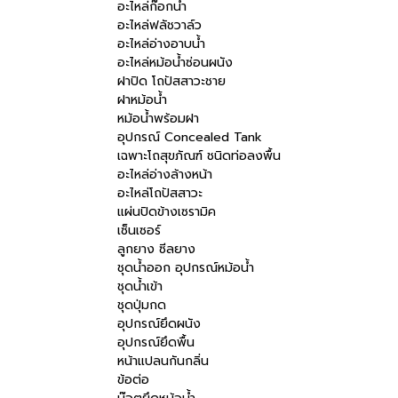
อะไหล่ก๊อกน้ำ
อะไหล่ฟลัชวาล์ว
อะไหล่อ่างอาบน้ำ
อะไหล่หม้อน้ำซ่อนผนัง
ฝาปิด โถปัสสาวะชาย
ฝาหม้อน้ำ
หม้อน้ำพร้อมฝา
อุปกรณ์ Concealed Tank
เฉพาะโถสุขภัณฑ์ ชนิดท่อลงพื้น
อะไหล่อ่างล้างหน้า
อะไหล่โถปัสสาวะ
แผ่นปิดข้างเซรามิค
เซ็นเซอร์
ลูกยาง ซีลยาง
ชุดน้ำออก อุปกรณ์หม้อน้ำ
ชุดน้ำเข้า
ชุดปุ่มกด
อุปกรณ์ยึดผนัง
อุปกรณ์ยึดพื้น
หน้าแปลนกันกลิ่น
ข้อต่อ