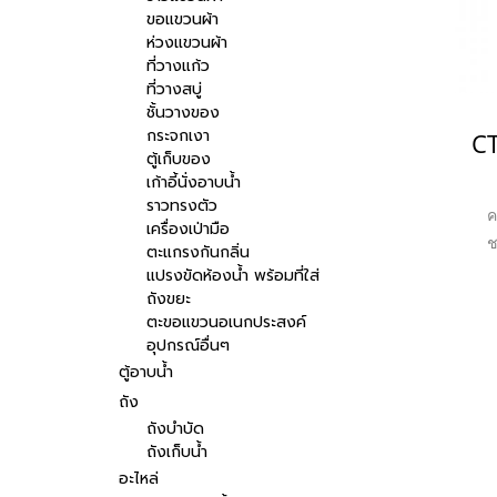
ขอแขวนผ้า
ห่วงแขวนผ้า
ที่วางแก้ว
ที่วางสบู่
ชั้นวางของ
กระจกเงา
ตู้เก็บของ
เก้าอี้นั่งอาบน้ำ
ราวทรงตัว
ค
เครื่องเป่ามือ
ช
ตะแกรงกันกลิ่น
สัง
แปรงขัดห้องน้ำ พร้อมที่ใส่
ถังขยะ
ถึง
ตะขอแขวนอเนกประสงค์
อุปกรณ์อื่นๆ
ตู้อาบน้ำ
ถัง
ถังบำบัด
ถังเก็บน้ำ
อะไหล่