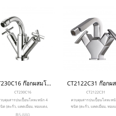
CT230C16 ก๊อกผสมโถบิเด้โมโนบลอค พร้อมสะดือแบบป๊อปอัพและสายน้ำดี รุ่น CROSS
CT230C16
CT2122C31
วบคุมสารปนเปื้อนโลหะหนัก 4
ควบคุมสารปนเปื้อนโลหะหนั
นิด (ตะกั่ว, แคดเมี่ยม, ทองแดง,
ชนิด (ตะกั่ว, แคดเมี่ยม, ทอง
กะสี) ชุบผิวนิกเกิล-โครเมี่ยม หนา
สังกะสี) ชุบผิวนิกเกิล-โครเมี่
฿5,880