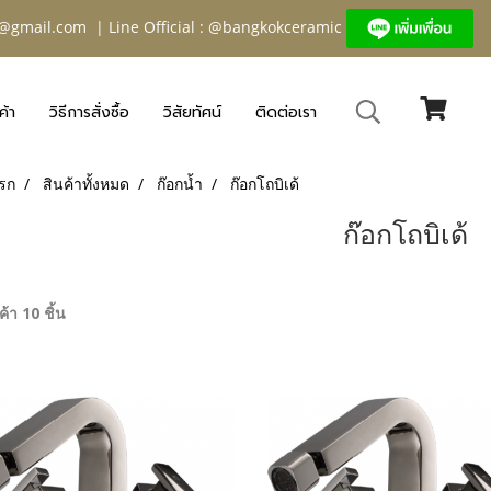
@gmail.com
| Line Official : @bangkokceramic
ค้า
วิธีการสั่งซื้อ
วิสัยทัศน์
ติดต่อเรา
รก
สินค้าทั้งหมด
ก๊อกน้ำ
ก๊อกโถบิเด้
ก๊อกโถบิเด้
้า 10 ชิ้น