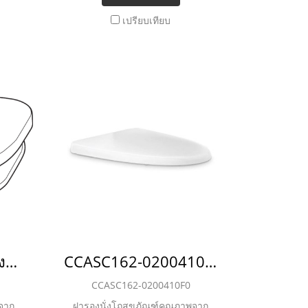
เหมาะ
และความปลอดภัยมากยิ่งขึ้น เหมาะ
เปรียบเทียบ
ิ่ม
สำหรับห้องน้ำทุกสไตล์ ช่วยเพิ่ม
อสุข
ความสะดวก ให้คุณใช้งานเพื่อสุข
อนามัยได้อย่างลงตัว
IM00000-WT ฝารองนั่งชักโครก รุ่น IMAGINE (ยกเลิกการขาย)
CCASC162-0200410F0 ฝารองนั่งชักโครก รุ่น LOVEN
CCASC162-0200410F0
จาก
ฝารองนั่งโถสุขภัณฑ์คุณภาพจาก