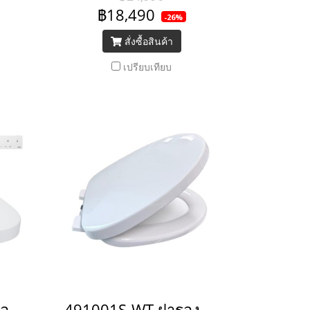
฿18,490
-26%
สั่งซื้อสินค้า
เปรียบเทียบ
TCF34461GTH ฝารองนั่งอัตโนมัติ Washlet พร้อมระบบฉีดชำระในตัว รุ่น S5
491001S-WT ฝารองนั่ง รุ่นโคดี้ ทู (สีขาว) (ทดแทน 491000S-WT)