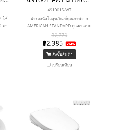
491001S-WT
 ใช้
ฝารองนั่งโถสุขภัณฑ์คุณภาพจาก
O มา
AMERICAN STANDARD ถูกออกแบบ
้งาน
มาให้กระชับ สบายเพื่อให้เข้ากับ
฿2,770
สมัย
สรีระศาสตร์ของผู้ใช้โดยเฉพาะ
฿2,385
-14%
ฝารอง
พร้อมทั้งมีความทนทานต่อการใช้งาน
สั่งซื้อสินค้า
นั่ง
เนื่องจากวัสดุผ่านกระบวนการผลิต
 และ
จากพลาสติกคุณภาพสูงทำให้มีความ
เปรียบเทียบ
นอย่าง
เหนียว แข็งแรงและสามารถรองรับ
น้ำหนักปกติของผู้ใช้ทั่วไปได้ดี พร้อม
ทั้งดีไซน์ที่เน้นความโค้งมน ดูทันสมัย
แต่คงความเรียบง่าย เหมาะกับโถ
สุขภัณฑ์ทรงหน้ายาวทุกรุ่น