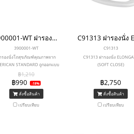
3900001-WT ฝารองนั่ง รุ่น 39 สีขาว ทดแทน 3900000-WT
3900001-WT
C91313
ารองนั่งโถสุขภัณฑ์คุณภาพจาก
C91313 ฝารองนั่ง ELONGA
ERICAN STANDARD ถูกออกแบบ
(SOFT CLOSE)
าให้กระชับ สบายเพื่อให้เข้ากับ
฿1,210
รีระศาสตร์ของผู้ใช้โดยเฉพาะ
฿990
฿2,750
-18%
อมทั้งมีความทนทานต่อการใช้งาน
สั่งซื้อสินค้า
สั่งซื้อสินค้า
ื่องจากวัสดุผ่านกระบวนการผลิต
กพลาสติกคุณภาพสูงทำให้มีความ
เปรียบเทียบ
เปรียบเทียบ
นียว แข็งแรงและสามารถรองรับ
หนักปกติของผู้ใช้ทั่วไปได้ดี พร้อม
งดีไซน์ที่เน้นความโค้งมน ดูทันสมัย
ต่คงความเรียบง่าย เหมาะกับโถ