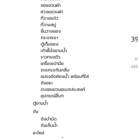
ขอแขวนผ้า
ห่วงแขวนผ้า
ที่วางแก้ว
ที่วางสบู่
ชั้นวางของ
กระจกเงา
ตู้เก็บของ
เก้าอี้นั่งอาบน้ำ
ราวทรงตัว
ฝ
เครื่องเป่ามือ
AM
ตะแกรงกันกลิ่น
ม
แปรงขัดห้องน้ำ พร้อมที่ใส่
ส
ถังขยะ
ตะขอแขวนอเนกประสงค์
พร้
อุปกรณ์อื่นๆ
เน
ตู้อาบน้ำ
จา
ถัง
เห
ถังบำบัด
น้ำ
ถังเก็บน้ำ
ทั้
อะไหล่
แ