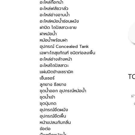
อะไหล่ก๊อกน้ำ
อะไหล่ฟลัชวาล์ว
อะไหล่อ่างอาบน้ำ
อะไหล่หม้อน้ำซ่อนผนัง
ฝาปิด โถปัสสาวะชาย
ฝาหม้อน้ำ
หม้อน้ำพร้อมฝา
อุปกรณ์ Concealed Tank
เฉพาะโถสุขภัณฑ์ ชนิดท่อลงพื้น
อะไหล่อ่างล้างหน้า
อะไหล่โถปัสสาวะ
แผ่นปิดข้างเซรามิค
เซ็นเซอร์
ลูกยาง ซีลยาง
ชุดน้ำออก อุปกรณ์หม้อน้ำ
ฝ
ชุดน้ำเข้า
ชุดปุ่มกด
อุปกรณ์ยึดผนัง
ทนท
อุปกรณ์ยึดพื้น
ฟั
หน้าแปลนกันกลิ่น
อย
ข้อต่อ
ไ