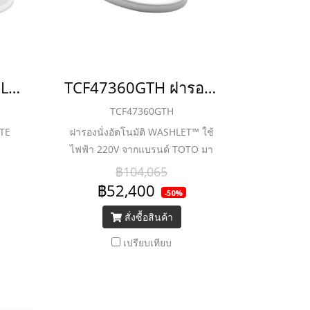
C91313 ฝารองนั่ง ELONGATE (SOFT CLOSE) (ทดแทนฝา C91311)
TCF47360GTH ฝารองนั่งอัตโนมัติ Washlet พร้อมระบบฉีดชำระในตัว
TCF47360GTH
TE
ฝารองนั่งอัตโนมัติ WASHLET™ ใช้
ไฟฟ้า 220V จากแบรนด์ TOTO มา
พร้อมแผงควบคุมด้านข้าง ใช้งาน
฿104,065
ง่าย ผสานกับเทคโนโลยีที่ล้ำสมัย
฿52,400
-50%
อาทิ ระบบก้านฉีดชำระในตัว, ฝารอง
สั่งซื้อสินค้า
นั่งแบบปรับอุณหภูมิได้, ทั้งยังนั่ง
สบายด้วยรูปทรงฝาอีลองเกต และ
เปรียบเทียบ
รองรับสรีระของผู้ใช้งานได้เป็นอย่าง
ดี