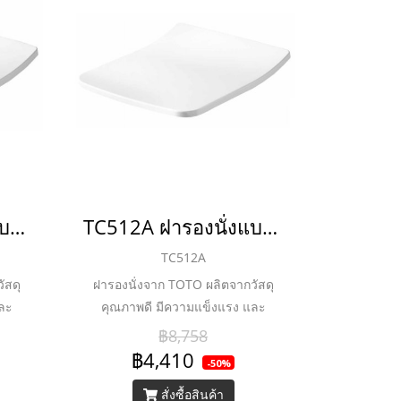
TC513A ฝารองนั่งแบบ Soft Close
TC512A ฝารองนั่งแบบ Soft Close
TC512A
ัสดุ
ฝารองนั่งจาก TOTO ผลิตจากวัสดุ
และ
คุณภาพดี มีความแข็งแรง และ
พร้อม
ทนทานต่อการใช้งานนั่งสบาย พร้อม
฿8,758
ิดได้
ฟังก์ชัน SOFT CLOSE ที่ เปิด-ปิดได้
฿4,410
-50%
ระแทก
อย่างนุ่มนวล ป้องกันการตกกระแทก
สั่งซื้อสินค้า
อาด
ได้ดี ให้คุณมั่นใจในความสะอาด