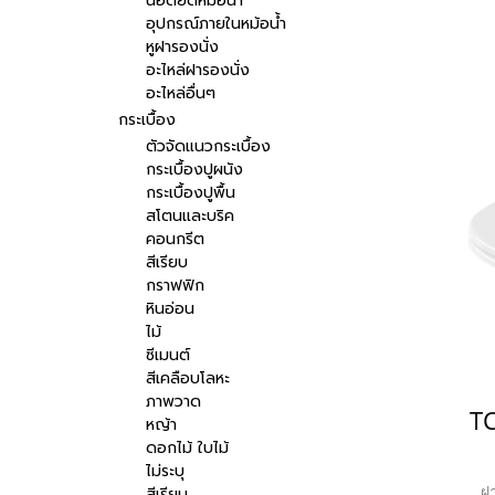
น๊อตยึดหม้อน้ำ
แล
อุปกรณ์ภายในหม้อน้ำ
หูฝารองนั่ง
ส
อะไหล่ฝารองนั่ง
ค
อะไหล่อื่นๆ
กระเบื้อง
ตัวจัดแนวกระเบื้อง
กระเบื้องปูผนัง
กระเบื้องปูพื้น
สโตนและบริค
คอนกรีต
สีเรียบ
กราฟฟิก
หินอ่อน
ไม้
ซีเมนต์
สีเคลือบโลหะ
ภาพวาด
หญ้า
ดอกไม้ ใบไม้
ไม่ระบุ
ฝ
สีเรียบ