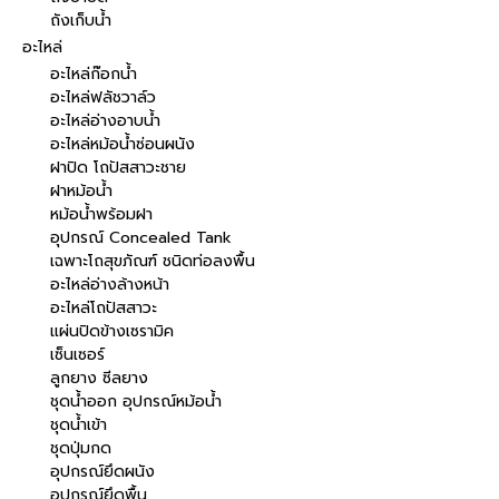
ถังเก็บน้ำ
อะไหล่
อะไหล่ก๊อกน้ำ
อะไหล่ฟลัชวาล์ว
อะไหล่อ่างอาบน้ำ
อะไหล่หม้อน้ำซ่อนผนัง
ฝาปิด โถปัสสาวะชาย
ฝาหม้อน้ำ
หม้อน้ำพร้อมฝา
อุปกรณ์ Concealed Tank
เฉพาะโถสุขภัณฑ์ ชนิดท่อลงพื้น
อะไหล่อ่างล้างหน้า
อะไหล่โถปัสสาวะ
แผ่นปิดข้างเซรามิค
เซ็นเซอร์
ลูกยาง ซีลยาง
ชุดน้ำออก อุปกรณ์หม้อน้ำ
ชุดน้ำเข้า
ชุดปุ่มกด
อุปกรณ์ยึดผนัง
อุปกรณ์ยึดพื้น