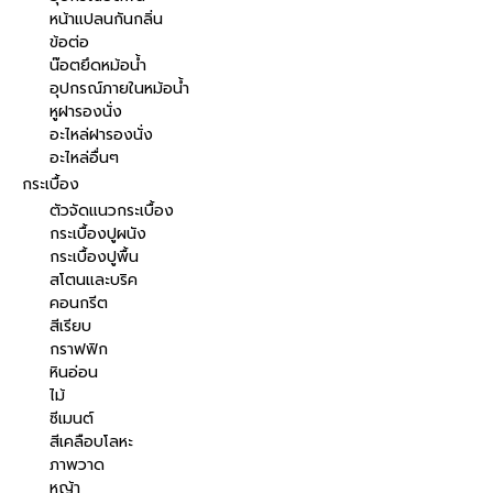
หน้าแปลนกันกลิ่น
ข้อต่อ
น๊อตยึดหม้อน้ำ
อุปกรณ์ภายในหม้อน้ำ
หูฝารองนั่ง
อะไหล่ฝารองนั่ง
อะไหล่อื่นๆ
กระเบื้อง
ตัวจัดแนวกระเบื้อง
กระเบื้องปูผนัง
กระเบื้องปูพื้น
สโตนและบริค
คอนกรีต
สีเรียบ
กราฟฟิก
หินอ่อน
ไม้
ซีเมนต์
สีเคลือบโลหะ
ภาพวาด
หญ้า