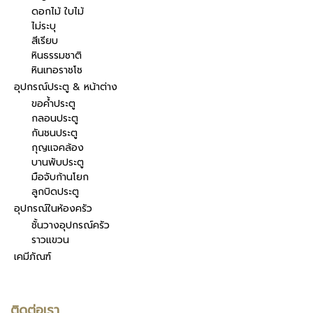
ดอกไม้ ใบไม้
ไม่ระบุ
สีเรียบ
หินธรรมชาติ
หินเทอราชโช
อุปกรณ์ประตู & หน้าต่าง
ขอค้ำประตู
กลอนประตู
กันชนประตู
กุญแจคล้อง
บานพับประตู
มือจับก้านโยก
ลูกบิดประตู
อุปกรณ์ในห้องครัว
ชั้นวางอุปกรณ์ครัว
ราวแขวน
เคมีภัณฑ์
ติดต่อเรา