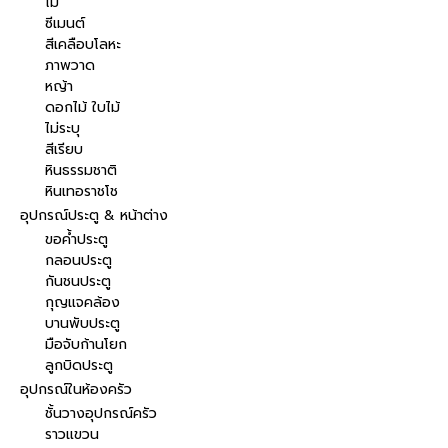
ไม้
ซีเมนต์
สีเคลือบโลหะ
ภาพวาด
หญ้า
ดอกไม้ ใบไม้
ไม่ระบุ
สีเรียบ
หินธรรมชาติ
หินเทอราชโช
อุปกรณ์ประตู & หน้าต่าง
ขอค้ำประตู
กลอนประตู
กันชนประตู
กุญแจคล้อง
บานพับประตู
มือจับก้านโยก
ลูกบิดประตู
อุปกรณ์ในห้องครัว
ชั้นวางอุปกรณ์ครัว
ราวแขวน