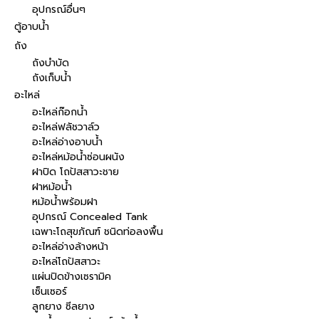
อุปกรณ์อื่นๆ
ตู้อาบน้ำ
ถัง
ถังบำบัด
ถังเก็บน้ำ
อะไหล่
อะไหล่ก๊อกน้ำ
อะไหล่ฟลัชวาล์ว
อะไหล่อ่างอาบน้ำ
อะไหล่หม้อน้ำซ่อนผนัง
ฝาปิด โถปัสสาวะชาย
ฝาหม้อน้ำ
หม้อน้ำพร้อมฝา
อุปกรณ์ Concealed Tank
เฉพาะโถสุขภัณฑ์ ชนิดท่อลงพื้น
อะไหล่อ่างล้างหน้า
อะไหล่โถปัสสาวะ
แผ่นปิดข้างเซรามิค
เซ็นเซอร์
ลูกยาง ซีลยาง