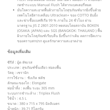
กดชำระแบบ Manual Flush ได้หากแบตเตอรี่หมด
มั่นใจความสะอาดพื้นผิวภายในโถสุขภัณฑ์มากยิ่งขึ้นด้วย
เทคโนโลยีสารเคลือบ Ultraclean+ ของ COTTO ยับยั้ง
และฆ่าเชื้อแบคทีเรีย 99 % ภายใน 24 ชั่วโมง ผ่าน
มาตรฐาน JIS Z 2801:2010 ทดสอบโดยสถาบัน BOKEN
(OSAKA: JAPAN) และ SGS (BANGKOK: THAILAND ) พื้น
ผิวภายในโถสุภัณฑ์เรียบลื่น ยิ่งขึ้นกว่าเดิม ลดการยึดเกาะ
ของคราบสกปรก ดูแลรักษาความสะอาดง่าย
ข้อมูลเพิ่มเติม
ซีรีส์ : มู้ด ทัชเรส
ประเภท : สุขภัณฑ์ชิ้นเดียว ท่อลงพื้น
วัสดุ : เซรามิก
การใช้งาน : ซิงเกิล ฟลัช
ลักษณะของโถ : Elongate
ท่อน้ำทิ้ง : ลงพื้น ระยะ 305 mm
ระบบการชำระล้าง : Triplex Flush
ใช้น้ำ : 4.5 L
ขนาด : 380 x 715 x 795 มิลลิเมตร
น้ำหนัก : 39.71 กิโลกรัม