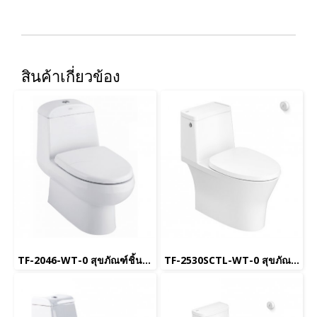
สินค้าเกี่ยวข้อง
TF-2046-WT-0 สุขภัณฑ์ชิ้นเดียว ใช้น้ำ 6 L พร้อมฝารองนั่ง Soft Close รุ่น Active
TF-2530SCTL-WT-0 สุขภัณฑ์ชิ้นเดียว ใช้น้ำ 4.8 L พร้อมฝารองนั่ง Soft Close และ ระบบฟลัชแบบเซ็นเซอร์ รุ่น Flexio