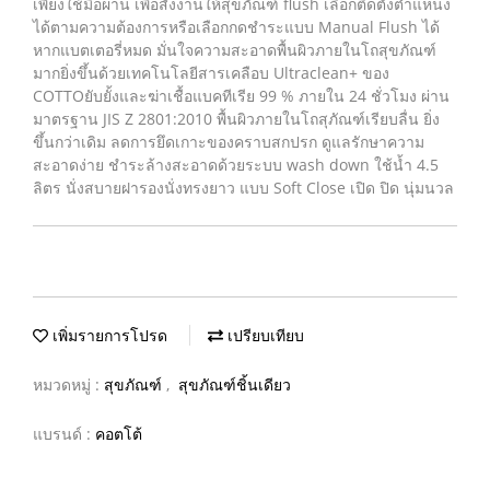
เพียงใช้มือผ่าน เพื่อสั่งงานให้สุขภัณฑ์ flush เลือกติดตั้งตำแหน่ง
ได้ตามความต้องการหรือเลือกกดชำระแบบ Manual Flush ได้
หากแบตเตอรี่หมด มั่นใจความสะอาดพื้นผิวภายในโถสุขภัณฑ์
มากยิ่งขึ้นด้วยเทคโนโลยีสารเคลือบ Ultraclean+ ของ
COTTOยับยั้งและฆ่าเชื้อแบคทีเรีย 99 % ภายใน 24 ชั่วโมง ผ่าน
มาตรฐาน JIS Z 2801:2010 พื้นผิวภายในโถสุภัณฑ์เรียบลื่น ยิ่ง
ขึ้นกว่าเดิม ลดการยึดเกาะของคราบสกปรก ดูแลรักษาความ
สะอาดง่าย ชำระล้างสะอาดด้วยระบบ wash down ใช้น้ำ 4.5
ลิตร นั่งสบายฝารองนั่งทรงยาว แบบ Soft Close เปิด ปิด นุ่มนวล
เพิ่มรายการโปรด
เปรียบเทียบ
หมวดหมู่ :
สุขภัณฑ์
,
สุขภัณฑ์ชิ้นเดียว
แบรนด์ :
คอตโต้