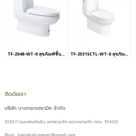
TF-2048-WT-0 สุขภัณฑ์ชิ้นเดียว ใช้น้ำ 6 L พร้อมฝารองนั่ง Soft Close รุ่น Activa
TF-2531SCTL-WT-0 สุขภัณฑ์ แบบชิ้นเดียว 4.8 ลิตร รุ่น NEO MODERN
ติดต่อเรา
บริษัท บางกอกเซรามิค จำกัด
1033/1 ถนนพหลโยธิน เขตพญาไท แขวงพญาไท กทม. 10400
อีเมล : bangkokceramic@gmail.com