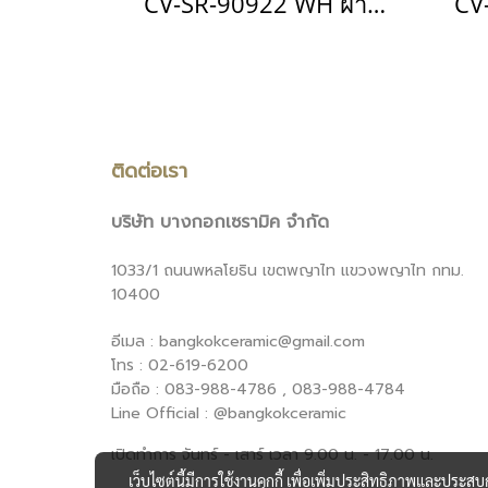
CV-SR-90922 WH ฝารองนั่งอัตโนมัติ แบบใช้ไฟฟ้า รุ่น Klirr Pro
ติดต่อเรา
บริษัท บางกอกเซรามิค จำกัด
1033/1 ถนนพหลโยธิน เขตพญาไท แขวงพญาไท กทม.
10400
อีเมล : bangkokceramic@gmail.com
โทร : 02-619-6200
มือถือ : 083-988-4786 , 083-988-4784
Line Official : @bangkokceramic
เปิดทำการ จันทร์ - เสาร์ เวลา 9.00 น. - 17.00 น.
เว็บไซต์นี้มีการใช้งานคุกกี้ เพื่อเพิ่มประสิทธิภาพและประส