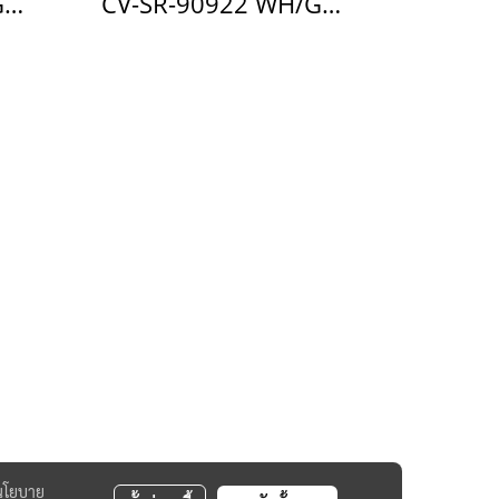
CV-SR-90923 WH/GR ฝารองนั่งอัตโนมัติ แบบใช้ไฟฟ้า รุ่น Klirr ULTRA
CV-SR-90922 WH/GG ฝารองนั่งอัตโนมัติ แบบใช้ไฟฟ้า รุ่น Klirr Pro
นโยบาย