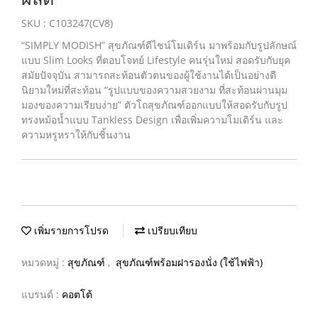
SKU : C103247(CV8)
“SIMPLY MODISH” สุขภัณฑ์ดีไชน์โมเดิร์น มาพร้อมกับรูปลักษณ์
แบบ Slim Looks ที่ตอบโจทย์ Lifestyle คนรุ่นใหม่ สอดรับกับยุค
สมัยปัจจุบัน สามารถสะท้อนตัวตนของผู้ใช้งานได้เป็นอย่างดี
นิยามใหม่ที่สะท้อน “รูปแบบของความสวยงาม ที่สะท้อนผ่านมุม
มองของความเรียบง่าย” ตัวโถสุขภัณฑ์ออกแบบให้สอดรับกับรูป
ทรงหม้อน้ำแบบ Tankless Design เพื่อเพิ่มความโมเดิร์น และ
ความหรูหราให้กับชิ้นงาน
เพิ่มรายการโปรด
เปรียบเทียบ
หมวดหมู่ :
สุขภัณฑ์
,
สุขภัณฑ์พร้อมฝารองนั่ง (ใช้ไฟฟ้า)
แบรนด์ :
คอตโต้