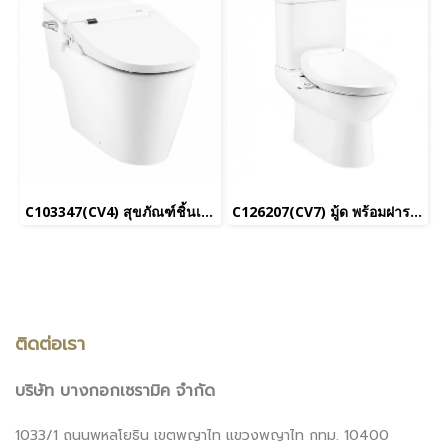
C103347(CV4) สุขภัณฑ์ชิ้นเดียว รุ่น ซิมพลิ คอนเนค (Low Tank) พร้อมฝารองนั่งอัตโนมัติ C9204 (UC+)
C126207(CV7) มู้ด พร้อมฝารองนั่งอัตโนมัติ C9207 (UC+)
ติดต่อเรา
บริษัท บางกอกเซรามิค จำกัด
1033/1 ถนนพหลโยธิน เขตพญาไท แขวงพญาไท กทม. 10400