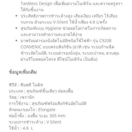
Tankless Design เพื่อเพิ่มความโมเดิร์น และความหรูหรา
ให้กับชิ้นงาน
ประสิทธิภาพการชำระล้างสูง เสียงเงียบ เสถียร ไร้เสียง
รบกวน ด้วยระบบ V-Silent ใช้น้ำเพียง 4.8 L/ครั้ง
สุขภัณฑ์แบบ Hygiene ช่วยลดโอกาสในการเกิดคราบ
และสามารถทำความสะอาดได้ง่าย
มาพร้อมฝารองนั่งอัตโนมัติชนิดใช้ไฟฟ้า รุ่น C9208
CONVENIC แบบครบฟังก์ชั่น (อาทิ เช่น ระบบก้านฉีด
ชำระอัตโนมัติ, ระบบฝารองนั่งอุ่น, ระบบเป่าลม, ควบคุม
ผ่านรีโมทคอลโทรล ดีไซน์โมเดิร์น เป็นต้น)
ข้อมูลเพิ่มเติม
ซีรีส์ : ซิมพลี โมดิช
ประเภท : สุขภัณฑ์ชิ้นเดียว ท่อลงพื้น
วัสดุ : เซรามิก
การใช้งาน : สุขภัณฑ์พร้อมฟังก์ชันอัตโนมัติ
ลักษณะของโถ : Elongate
ท่อน้ำทิ้ง : ลงพื้น ระยะ 305 mm
ระบบการชำระล้าง : V Silent
ใช้น้ำ : 4.8 L