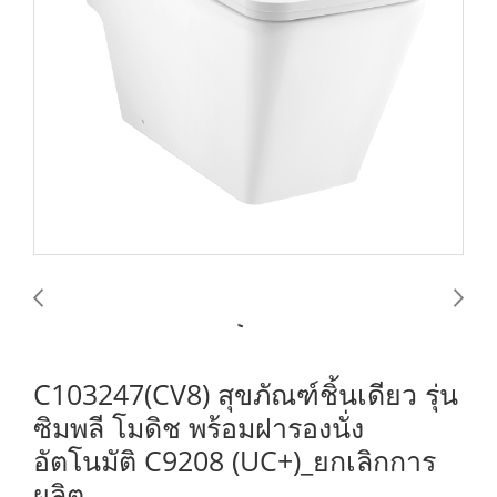
C103247(CV8) สุขภัณฑ์ชิ้นเดียว รุ่น
ซิมพลี โมดิช พร้อมฝารองนั่ง
อัตโนมัติ C9208 (UC+)_ยกเลิกการ
ผลิต