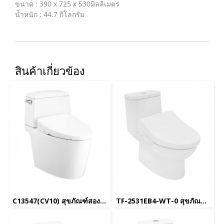
ขนาด : 390 x 725 x 530มิลลิเมตร
น้ำหนัก : 44.7 กิโลกรัม
สินค้าเกี่ยวข้อง
C13547(CV10) สุขภัณฑ์สองชิ้น รุ่น ริเวียร่า โปร พร้อมฝารองนั่งอัตโนมัติ C9210 (UC+)
TF-2531EB4-WT-0 สุขภัณฑ์ชิ้นเดียว ใช้น้ำ 3/4.2 L รุ่น Neo Modern พร้อม EB-NB07SL1 ฝารองนั่งอเนกประสงค์ (ใช้ไฟฟ้า) รุ่น Pristine