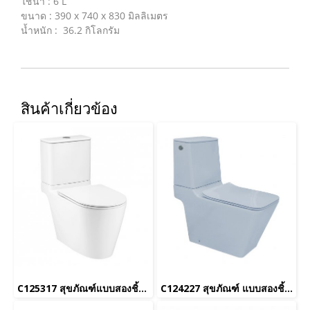
ใช้น้ำ : 6 L
ขนาด : 390 x 740 x 830 มิลลิเมตร
น้ำหนัก : 36.2 กิโลกรัม
สินค้าเกี่ยวข้อง
C125317 สุขภัณฑ์แบบสองชิ้น 3/4.5L รุ่น ชิมพลิ คอนเนค Hyg.
C124227 สุขภัณฑ์ แบบสองชิ้น 6 ลิตร รุ่น SIMPLY MODISH TOUCHLESS