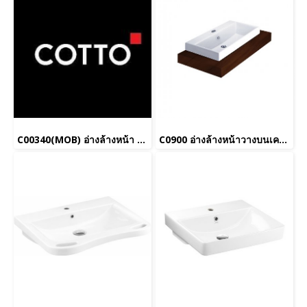
C00340(MOB) อ่างล้างหน้า แบบวางบนเคาน์เตอร์ รุ่น SENSATION ROUND (สีฟ้าด้าน)_ยกเลิกการผลิต
C0900 อ่างล้างหน้าวางบนเคาน์เตอร์ 1 รูก๊อก รุ่น Quado 90