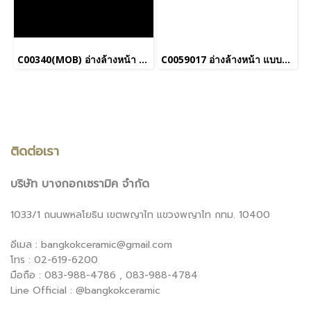
C00340(MOB) อ่างล้างหน้า แบบวางบนเคาน์เตอร์ รุ่น SENSATION ROUND (สีฟ้าด้าน)_ยกเลิกการผลิต
C0059017 อ่างล้างหน้า แบบวางบนเคาน์เตอร์ รุ่น SIMPLY MODISH
ติดต่อเรา
บริษัท บางกอกเซรามิค จำกัด
1033/1 ถนนพหลโยธิน เขตพญาไท แขวงพญาไท กทม. 10400
อีเมล : bangkokceramic@gmail.com
โทร : 02-619-6200
มือถือ : 083-988-4786 , 083-988-4784
Line Official : @bangkokceramic