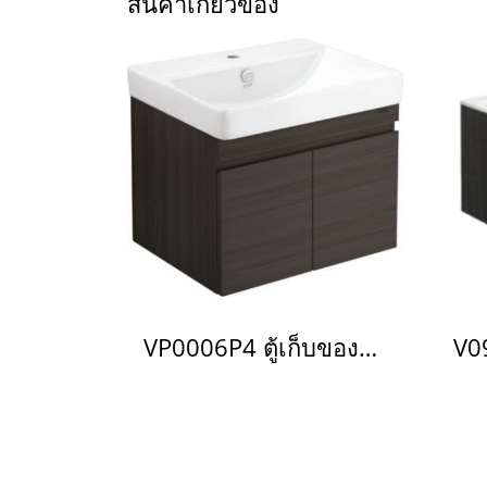
สินค้าเกี่ยวข้อง
VP0006P4 ตู้เก็บของใต้อ่างแบบแขวนผนัง สำหรับ C005907 C0156 C01561