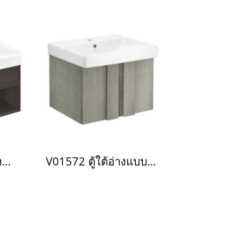
VP0005P4 ตู้เก็บของใต้อ่างแบบแขวนผนัง สำหรับ C005907 C0156 C01561
V01572 ตู้ใต้อ่างแบบแขวนผนัง ใช้คู่กับอ่างล้างหน้ารุ่น C0156