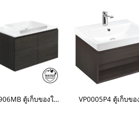
V0906MB ตู้เก็บของใต้อ่างล้างหน้าแบบแขวนผนัง สำหรับอ่าง C001017