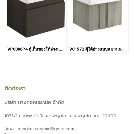
VP0006P4 ตู้เก็บของใต้อ่างแบบแขวนผนัง สำหรับ C005907 C0156 C01561
V01572 ตู้ใต้อ่างแบบแขวนผนัง ใช้คู่กับอ่างล้างหน้ารุ่น C0156
ติดต่อเรา
บริษัท บางกอกเซรามิค จำกัด
1033/1 ถนนพหลโยธิน เขตพญาไท แขวงพญาไท กทม. 10400
อีเมล : bangkokceramic@gmail.com