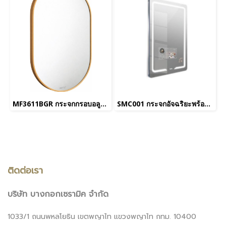
MF3611BGR กระจกกรอบอลูมิเนียมทอง ขนาด 50x75 cm.
SMC001 กระจกอัจฉริยะพร้อมจอTV
ติดต่อเรา
บริษัท บางกอกเซรามิค จำกัด
1033/1 ถนนพหลโยธิน เขตพญาไท แขวงพญาไท กทม. 10400