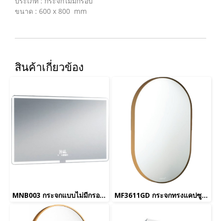
ประเภท : กระจกไม่มีกรอบ
ขนาด : 600 x 800 mm
สินค้าเกี่ยวข้อง
MNB003 กระจกแบบไม่มีกรอบพร้อมไฟ LED ลำโพงบลูทูธและระบบไล่ฝ้า รุ่น LENZO
MF3611GD กระจกทรงแคปซูลกรอบสีทอง หนา 3 มม. 500x750 มม. รุ่น VINCENT_ยกเลิกการผลิต