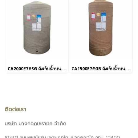
CA2000E7#SG ถังเก็บน้ำบนดิน 2,000 L รุ่น Breeze สีเทาประกาย
CA1500E7#GB ถังเก็บน้ำบนดิน 1,500 L รุ่น Breeze สีทองประกาย
ติดต่อเรา
บริษัท บางกอกเซรามิค จำกัด
1033/1 ถนนพหลโยธิน เขตพญาไท แขวงพญาไท กทม. 10400