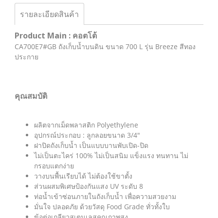
รายละเอียดสินค้า
Product Main : คอตโต้
CA700E7#GB ถังเก็บน้ำบนดิน ขนาด 700 L รุ่น Breeze สีทอง
ประกาย
คุณสมบัติ
ผลิตจากเม็ดพลาสติก Polyethylene
อุปกรณ์ประกอบ : ลูกลอยขนาด 3/4″
ฝาปิดถังเก็บน้ำ เป็นแบบบานพับเปิด-ปิด
ไม่เป็นตะไคร่ 100% ไม่เป็นสนิม แข็งแรง ทนทาน ไม่
กรอบแตกง่าย
วางบนพื้นเรียบได้ ไม่ต้องใช้ขาตั้ง
ส่วนผสมพิเศษป้องกันแสง UV ระดับ 8
ท่อน้ำเข้าซ่อนภายในถังเก็บน้ำ เพื่อความสวยงาม
มั่นใจ ปลอดภัย ด้วยวัสดุ Food Grade ทั่วทั้งใบ
ข้อต่อเกลียวสเตนเลสคุณภาพสูง