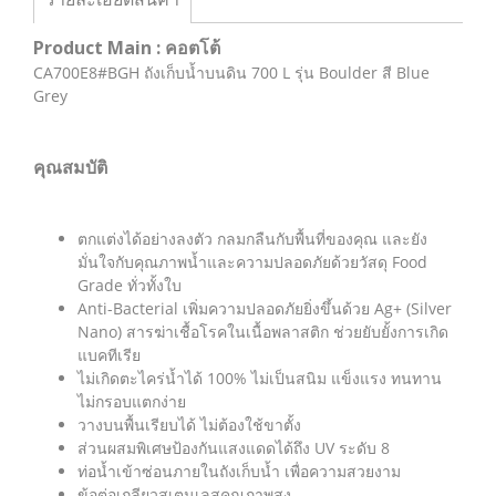
Product Main : คอตโต้
CA700E8#BGH ถังเก็บน้ำบนดิน 700 L รุ่น Boulder สี Blue
Grey
คุณสมบัติ
ตกแต่งได้อย่างลงตัว กลมกลืนกับพื้นที่ของคุณ และยัง
มั่นใจกับคุณภาพน้ำและความปลอดภัยด้วยวัสดุ Food
Grade ทั่วทั้งใบ
Anti-Bacterial เพิ่มความปลอดภัยยิ่งขึ้นด้วย Ag+ (Silver
Nano) สารฆ่าเชื้อโรคในเนื้อพลาสติก ช่วยยับยั้งการเกิด
แบคทีเรีย
ไม่เกิดตะไคร่น้ำได้ 100% ไม่เป็นสนิม แข็งแรง ทนทาน
ไม่กรอบแตกง่าย
วางบนพื้นเรียบได้ ไม่ต้องใช้ขาตั้ง
ส่วนผสมพิเศษป้องกันแสงแดดได้ถึง UV ระดับ 8
ท่อน้ำเข้าซ่อนภายในถังเก็บน้ำ เพื่อความสวยงาม
ข้อต่อเกลียวสเตนเลสคุณภาพสูง