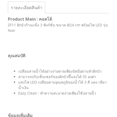
รายละเอียดสินค้า
Product Main : คอตโต้
ZF11 ฝักบัวก้านแข็ง 3 ฟังก์ชั่น ขนาด Ø24 cm พร้อมไฟ LED รุ่น
Noir
คุณสมบัติ
เปลี่ยนสายน้ำได้อย่างง่ายดายเพียงปัดมือผ่านหัวฝักบัว
สามารถปรับเซ็นเซอร์ของฝักบัวขึ้นลงได้ 35 องศา
แสงไฟ LED เปลี่ยนตามอุณหภูมิของน้ำได้ 3 สี แดง เขียว
น้ำเงิน
Easy Clean : ทำความสะอาดง่ายเพียงใช้ปลายนิ้ว
ข้อมูลเพิ่มเติม