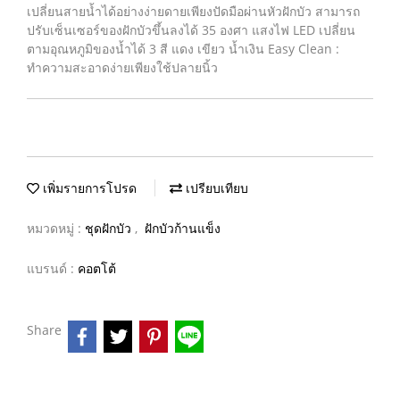
เปลี่ยนสายน้ำได้อย่างง่ายดายเพียงปัดมือผ่านหัวฝักบัว สามารถ
ปรับเซ็นเซอร์ของฝักบัวขึ้นลงได้ 35 องศา แสงไฟ LED เปลี่ยน
ตามอุณหภูมิของน้ำได้ 3 สี แดง เขียว น้ำเงิน Easy Clean :
ทำความสะอาดง่ายเพียงใช้ปลายนิ้ว
เพิ่มรายการโปรด
เปรียบเทียบ
หมวดหมู่ :
ชุดฝักบัว
,
ฝักบัวก้านแข็ง
แบรนด์ :
คอตโต้
Share