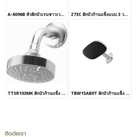
A-6096B หัวฝักบัวเรนชาวเวอร์แบบกลม ขนาด 300 มม. รุ่น RAINCLICK CLEANSEPLUS (ไม่รวมก้านฝักบัว)
Z73C ฝักบัวก้านแข็งแบบ 3 วง ชนิดติดเพดาน
TTSR103MK ฝักบัวก้านแข็ง 5 ฟังก์ชั่น รุ่น REI-S (ยกเลิกการขาย)
TBW15AB0T ฝักบัวก้านแข็ง 1 ฟังก์ชัน (ชนิดติดผนัง)
ติดต่อเรา