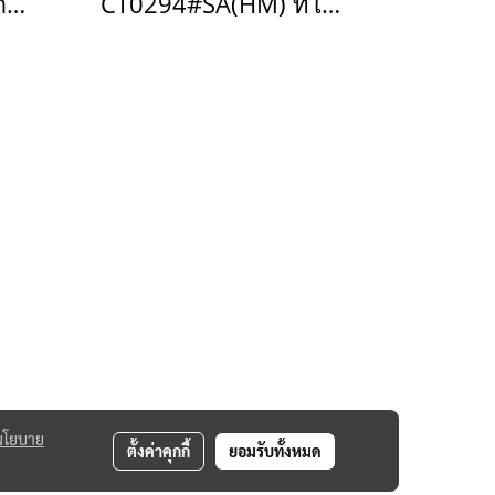
A902-WT ที่ใส่กระดาษ สีขาว
CT0294#SA(HM) ที่ใส่กระดาษชำระแบบมีฝาปิด รุ่น Titus
นโยบาย
ตั้งค่าคุกกี้
ยอมรับทั้งหมด