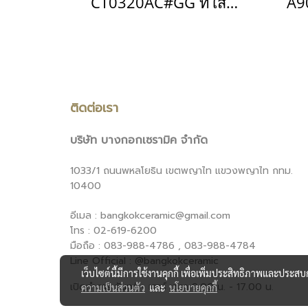
CT0320AC#GG ที่ใส่กระดาษทิชชู่พร้อมที่ชาร์จไฟ รุ่น LENZO
ติดต่อเรา
บริษัท บางกอกเซรามิค จำกัด
1033/1 ถนนพหลโยธิน เขตพญาไท แขวงพญาไท กทม.
10400
อีเมล : bangkokceramic@gmail.com
โทร : 02-619-6200
มือถือ : 083-988-4786 , 083-988-4784
Line Official : @bangkokceramic
เว็บไซต์นี้มีการใช้งานคุกกี้ เพื่อเพิ่มประสิทธิภาพและประส
เปิดทำการ จันทร์ - เสาร์ เวลา 9.00 น. - 17.00 น.
ความเป็นส่วนตัว
และ
นโยบายคุกกี้