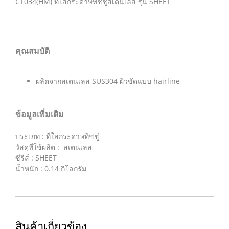
CT034(HM) ที่ใส่กระดาษทิชชู่สเตนเลส รุ่น SHEET
คุณสมบัติ
ผลิตจากสเตนเลส SUS304 ผิวขัดแบบ hairline
ข้อมูลเพิ่มเติม
ประเภท : ที่ใส่กระดาษทิชชู่
วัสดุที่ใช้ผลิต : สเตนเลส
ซีรีส์ : SHEET
น้ำหนัก : 0.14 กิโลกรัม
สินค้าเกี่ยวข้อง