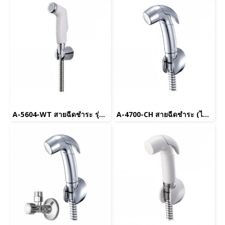
A-5604-WT สายฉีดชำระ รุ่น Curve สีขาว (ยกเลิกการขาย)
A-4700-CH สายฉีดชำระ (ไม่รวมสต็อปวาล์ว) รุ่น New Douche สีโครเมี่ยม