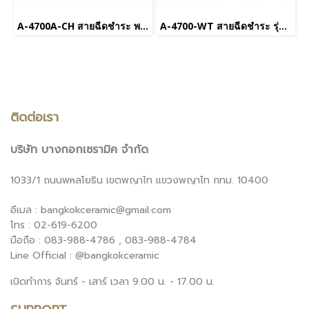
A-4700A-CH สายฉีดชำระ พร้อมสต็อปวาล์ว รุ่น New Douche สีโครเมี่ยม
A-4700-WT สายฉีดชำระ รุ่น New Douche สีขาว
ติดต่อเรา
บริษัท บางกอกเซรามิค จำกัด
1033/1 ถนนพหลโยธิน เขตพญาไท แขวงพญาไท กทม. 10400
อีเมล : bangkokceramic@gmail.com
โทร : 02-619-6200
มือถือ : 083-988-4786 , 083-988-4784
Line Official : @bangkokceramic
เปิดทำการ จันทร์ - เสาร์ เวลา 9.00 น. - 17.00 น.