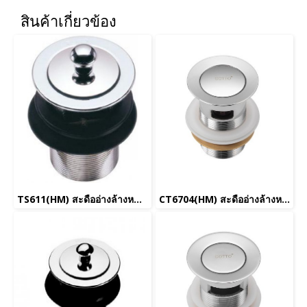
สินค้าเกี่ยวข้อง
TS611(HM) สะดืออ่างล้างหน้าชนิดดีงล๊อค (ยกเลิกการขาย)
CT6704(HM) สะดืออ่างล้างหน้าสเตนเลสแบบกด (มีรูน้ำล้น)