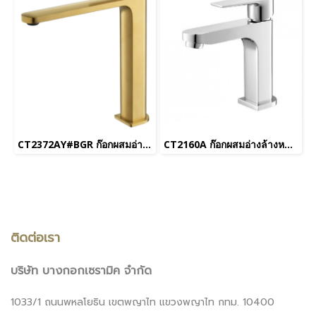
CT2372AY#BGR ก๊อกผสมอ่างล้างหน้าทรงสูง พร้อมสายน้ำดี รุ่น LEOS สีทอง
CT2160A ก๊อกผสมอ่างล้างหน้าแบบก้านโยก รุ่น Luke
ติดต่อเรา
บริษัท บางกอกเซรามิค จำกัด
1033/1 ถนนพหลโยธิน เขตพญาไท แขวงพญาไท กทม. 10400