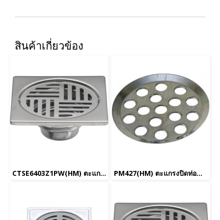
สินค้าเกี่ยวข้อง
CTSE6403Z1PW(HM) ตะแกรงน้ำทิ้งสเเตนเลสเหลี่ยมหน้าแปลน 4 นิ้ว
PM427(HM) ตะแกรงปิดท่อน้ำทิ้ง ขนาด3นิ้ว รุ่น HOTEL_ยกเลิกการผลิต