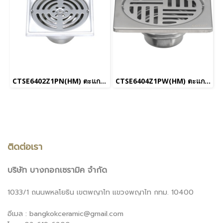
CTSE6402Z1PN(HM) ตะแกรงน้ำทิ้งสเเตนเลสเหลี่ยมหน้าแปลน 3.5 นิ้ว
CTSE6404Z1PW(HM) ตะแกรงน้ำทิ้งสเเตนเลสเหลี่ยมหน้าแปลน 3.5 นิ้ว
ติดต่อเรา
บริษัท บางกอกเซรามิค จำกัด
1033/1 ถนนพหลโยธิน เขตพญาไท แขวงพญาไท กทม. 10400
อีเมล : bangkokceramic@gmail.com