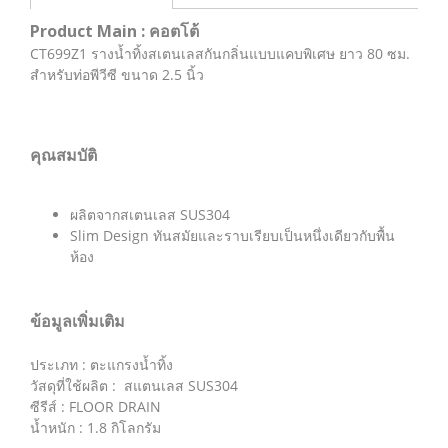
Product Main : คอตโต้
CT699Z1 รางน้ำทิ้งสเตนเลสกันกลิ่นแบบแคบพิเศษ ยาว 80 ซม.
สำหรับท่อพีวีซี ขนาด 2.5 นิ้ว
คุณสมบัติ
ผลิตจากสเตนเลส SUS304
Slim Design ทันสมัยและราบเรียบเป็นหนึ่งเดียวกับพื้น
ห้อง
ข้อมูลเพิ่มเติม
ประเภท : ตะแกรงน้ำทิ้ง
วัสดุที่ใช้ผลิต : สแตนเลส SUS304
ซีรีส์ : FLOOR DRAIN
น้ำหนัก : 1.8 กิโลกรัม