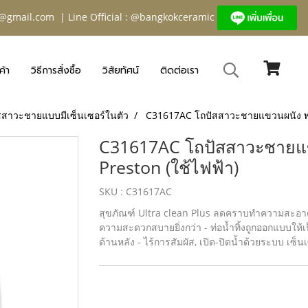
@gmail.com
| Line Official : @bangkokceramic
ค้า
วิธีการสั่งซื้อ
วิสัยทัศน์
ติดต่อเรา
สสาวะชายแบบมีเซ็นเซอร์ในตัว
C31617AC โถปัสสาวะชายแขวนผนัง พร้อ
C31617AC โถปัสสาวะชายแขวน
Preston (ใช้ไฟฟ้า)
SKU : C31617AC
สุขภัณฑ์ Ultra clean Plus ลดคราบทำความสะอาด
ความสะดวกสบายยิ่งกว่า - ท่อน้ำทิ้งถูกออกแบบให้เป็น
ด้านหลัง - ไร้การสัมผัส, เปิด-ปิดน้ำด้วยระบบ เซ็