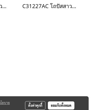
C3011(AC) โถปัสสาวะชาย รุ่น MARSHAL
C31227AC โถปัสสาวะชายแขวนผนัง พร้อมเซ็นเซอร์ (ใช้ไฟฟ้า) รุ่น Trubic
นโยบาย
ตั้งค่าคุกกี้
ยอมรับทั้งหมด