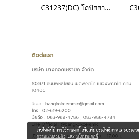
C31237(DC) โถปัสสาวะชาย รุ่น DOMESNICS
ติดต่อเรา
บริษัท บางกอกเซรามิค จำกัด
1033/1 ถนนพหลโยธิน เขตพญาไท แขวงพญาไท กทม.
10400
อีเมล : bangkokceramic@gmail.com
โทร : 02-619-6200
มือถือ : 083-988-4786 , 083-988-4784
Line Official : @bangkokceramic
เว็บไซต์นี้มีการใช้งานคุกกี้ เพื่อเพิ่มประสิทธิภาพและประส
เปิดทำการ จันทร์ - เสาร์ เวลา 9.00 น. - 17.00 น.
ความเป็นส่วนตัว
และ
นโยบายคุกกี้