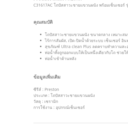
C31617AC โถปัสสาวะชายแขวนผนัง พร้อมเซ็นเซอร์ รุ่น
คุณสมบัติ
โถปัสสาวะชายแขวนผนัง ขนาดกลาง เหมาะสมท
ไร้การสัมผัส, เปิด-ปิดน้ำด้วยระบบ เซ็นเซอร์ อิ
สุขภัณฑ์ Ultra clean Plus ลดคราบทำความสะ
ท่อน้ำทิ้งถูกออกแบบให้เป็นหนึ่งเดียวกับโถ ช่วยให้
ท่อน้ำเข้าด้านหลัง
ข้อมูลเพิ่มเติม
ซีรีส์ : Preston
ประเภท : โถปัสสาวะชายแขวนผนัง
วัสดุ : เซรามิก
การใช้งาน : อุปกรณ์เซ็นเซอร์