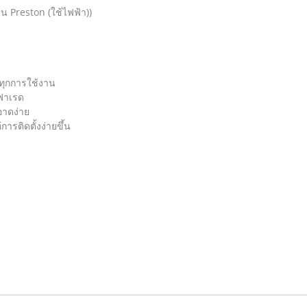
 Preston (ใช้ไฟฟ้า))
ุกการใช้งาน
นฟาเรด
อาดง่าย
การติดตั้งง่ายขึ้น