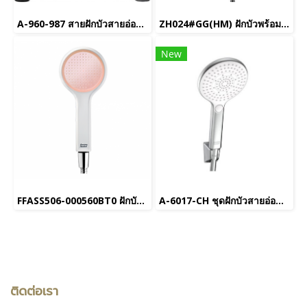
A-960-987 สายฝักบัวสายอ่อน ยาว 1.5 เมตร
ZH024#GG(HM) ฝักบัวพร้อมสาย 3 ฟังก์ชั่น (สีเทาด้าน) รุ่น SERENITY
New
FFASS506-000560BT0 ฝักบัวสายอ่อน 1 ฟังก์ชั่น พร้อมสายและขอแขวน รุ่น GENIE (สีชมพู)
A-6017-CH ชุดฝักบัวสายอ่อน รุ่น RAINCLICK CLEANSEPLUS
ติดต่อเรา