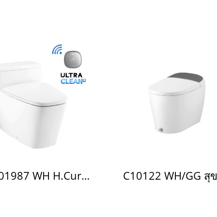
C101987 WH H.Curve W/Touchless 4.8L