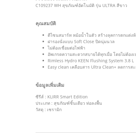
C109237 WH สุขภัณฑ์อัตโนมัติ รุ่น ULTRA สีขาว
คุณสมบัติ
ดีไซนสมาร์ท หม้อน้ำในตัว สร้างลุคการตกแต่งห้
ฝารองนั่งแบบ Soft Close ปิดนุ่มนวล
ไม่ต้องเชื่อมต่อไฟฟ้า
อัพเกรดความสะดวกสบายได้ทุกเมื่อ โดยไม่ต้องเป
Rimless Hydro KEEN Flushing System 3.8 L
Easy clean เคลือบสาร Ultra Clean+ ลดการสะ
ข้อมูลเพิ่มเติม
ซีรีส์ : KLIRR Smart Edition
ประเภท : สุขภัณฑ์ชิ้นเดียว ท่อลงพื้น
วัสดุ : เซรามิก