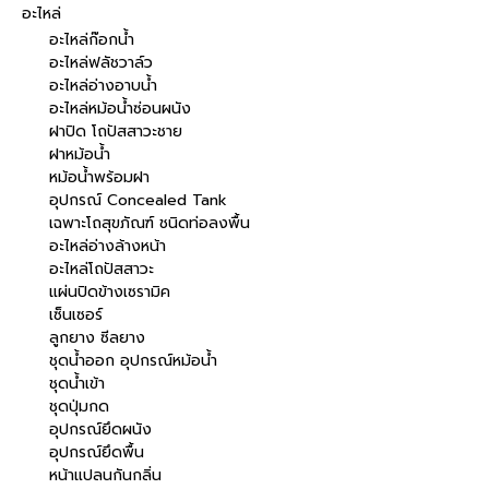
อะไหล่
อะไหล่ก๊อกน้ำ
อะไหล่ฟลัชวาล์ว
อะไหล่อ่างอาบน้ำ
อะไหล่หม้อน้ำซ่อนผนัง
ฝาปิด โถปัสสาวะชาย
ฝาหม้อน้ำ
หม้อน้ำพร้อมฝา
อุปกรณ์ Concealed Tank
เฉพาะโถสุขภัณฑ์ ชนิดท่อลงพื้น
อะไหล่อ่างล้างหน้า
อะไหล่โถปัสสาวะ
แผ่นปิดข้างเซรามิค
เซ็นเซอร์
ลูกยาง ซีลยาง
ชุดน้ำออก อุปกรณ์หม้อน้ำ
ชุดน้ำเข้า
ชุดปุ่มกด
อุปกรณ์ยึดผนัง
อุปกรณ์ยึดพื้น
หน้าแปลนกันกลิ่น