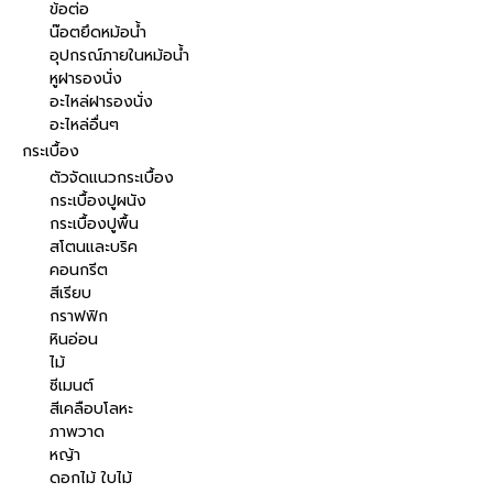
ข้อต่อ
น๊อตยึดหม้อน้ำ
อุปกรณ์ภายในหม้อน้ำ
หูฝารองนั่ง
อะไหล่ฝารองนั่ง
อะไหล่อื่นๆ
กระเบื้อง
ตัวจัดแนวกระเบื้อง
กระเบื้องปูผนัง
กระเบื้องปูพื้น
สโตนและบริค
คอนกรีต
สีเรียบ
กราฟฟิก
หินอ่อน
ไม้
ซีเมนต์
สีเคลือบโลหะ
ภาพวาด
หญ้า
ดอกไม้ ใบไม้