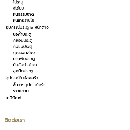
ไม่ระบุ
สีเรียบ
หินธรรมชาติ
หินเทอราชโช
อุปกรณ์ประตู & หน้าต่าง
ขอค้ำประตู
กลอนประตู
กันชนประตู
กุญแจคล้อง
บานพับประตู
มือจับก้านโยก
ลูกบิดประตู
อุปกรณ์ในห้องครัว
ชั้นวางอุปกรณ์ครัว
ราวแขวน
เคมีภัณฑ์
ติดต่อเรา