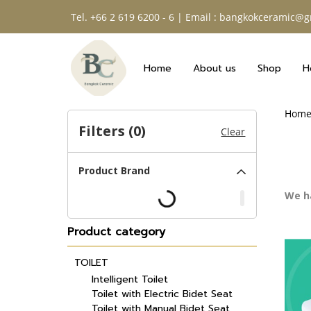
Tel. +66 2 619 6200 - 6 | Email : bangkokceramic@
Home
About us
Shop
H
Hom
Filters (
0
)
Clear
Product Brand
We h
Product category
TOILET
Intelligent Toilet
Toilet with Electric Bidet Seat
Toilet with Manual Bidet Seat