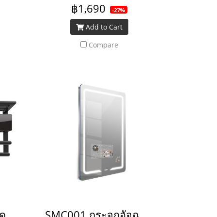
฿1,690
-27%
Add to Cart
Compare
SAC003 ที่ตากผ้าเช็ดตัว+ระบบเป่าแห้งฆ่าเชื้อ+ชั้นวางผ้าและขอแขวน สีดำ
SMC001 กระจกอัจฉริยะพร้อมจอTV