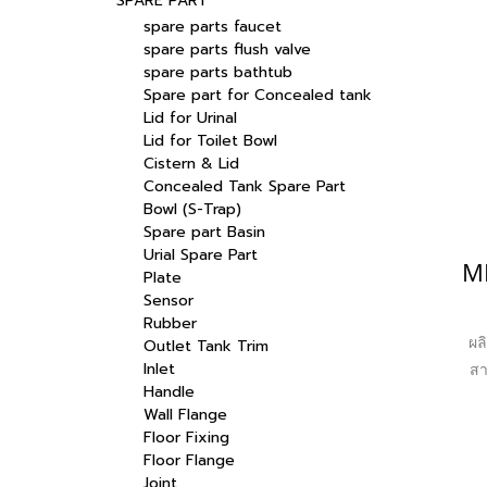
SPARE PART
spare parts faucet
spare parts flush valve
spare parts bathtub
Spare part for Concealed tank
Lid for Urinal
Lid for Toilet Bowl
Cistern & Lid
Concealed Tank Spare Part
Bowl (S-Trap)
Spare part Basin
Urial Spare Part
Plate
Sensor
Rubber
ผล
Outlet Tank Trim
Inlet
สา
Handle
หล
Wall Flange
Floor Fixing
Floor Flange
Joint