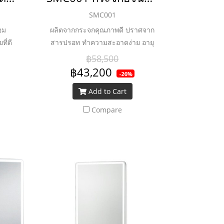
SMC001
อม
ผลิตจากกระจกคุณภาพดี ปราศจาก
ที่ดี
สารปรอท ทำความสะอาดง่าย อายุ
หลอด LED ยาวนานถึง 36,000 ชม.
฿58,500
และประหยัดพลังงาน ลำโพงบลูทูธ
฿43,200
-26%
และระบบไล่ฝ้า
Add to Cart
Compare