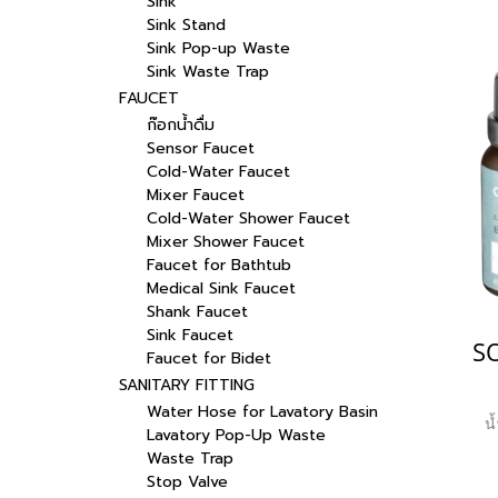
Sink
Sink Stand
Sink Pop-up Waste
Sink Waste Trap
FAUCET
ก๊อกน้ำดื่ม
Sensor Faucet
Cold-Water Faucet
Mixer Faucet
Cold-Water Shower Faucet
Mixer Shower Faucet
Faucet for Bathtub
Medical Sink Faucet
Shank Faucet
Sink Faucet
Faucet for Bidet
SANITARY FITTING
Water Hose for Lavatory Basin
น
Lavatory Pop-Up Waste
Waste Trap
Stop Valve