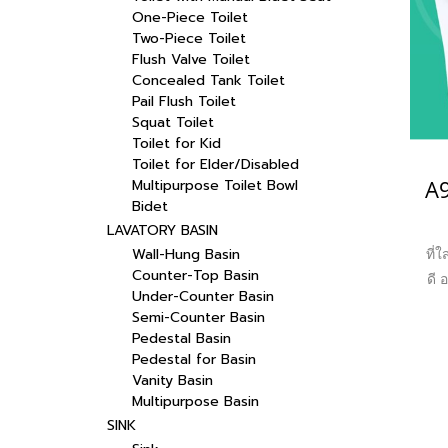
One-Piece Toilet
Two-Piece Toilet
Flush Valve Toilet
Concealed Tank Toilet
Pail Flush Toilet
Squat Toilet
Toilet for Kid
Toilet for Elder/Disabled
Multipurpose Toilet Bowl
Bidet
LAVATORY BASIN
Wall-Hung Basin
ที่
Counter-Top Basin
ดี
Under-Counter Basin
Semi-Counter Basin
Pedestal Basin
Pedestal for Basin
Vanity Basin
Multipurpose Basin
SINK