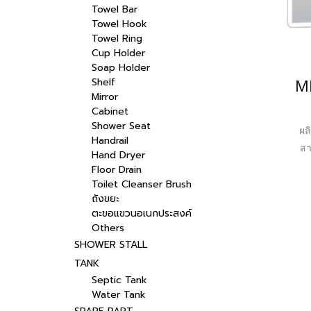
Towel Bar
Towel Hook
Towel Ring
Cup Holder
Soap Holder
Shelf
Mirror
Cabinet
Shower Seat
ผล
Handrail
สา
Hand Dryer
หล
Floor Drain
แล
Toilet Cleanser Brush
ถังขยะ
ตะขอแขวนอเนกประสงค์
Others
SHOWER STALL
TANK
Septic Tank
Water Tank