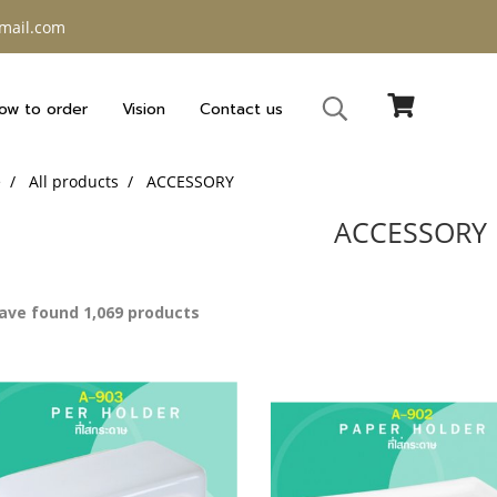
gmail.com
ow to order
Vision
Contact us
e
All products
ACCESSORY
ACCESSORY
ave found 1,069 products