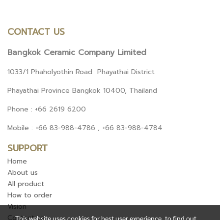
CONTACT US
Bangkok Ceramic Company Limited
1033/1 Phaholyothin Road Phayathai District
Phayathai Province Bangkok 10400, Thailand
Phone : +66 2619 6200
Mobile : +66 83-988-4786 , +66 83-988-4784
SUPPORT
Home
About us
All product
How to order
Vision
Contact us
This website uses cookies for best user experience, to find out