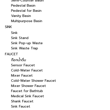
Semi-Counter Basin
Pedestal Basin
Pedestal for Basin
Vanity Basin
Multipurpose Basin
SINK
Sink
Sink Stand
Sink Pop-up Waste
Sink Waste Trap
FAUCET
ก๊อกน้ำดื่ม
Sensor Faucet
Cold-Water Faucet
Mixer Faucet
Cold-Water Shower Faucet
Mixer Shower Faucet
Faucet for Bathtub
Medical Sink Faucet
Shank Faucet
Sink Faucet