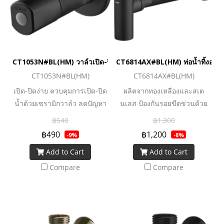
CT1053N#BL(HM) วาล์วเปิด-ปิดน้ำเข้า 1 ออก 2 สีดำ
CT6814AX#BL(HM) ท่อน้ำทิ้งอ่างล
CT1053N#BL(HM)
CT6814AX#BL(HM)
เปิด-ปิดง่าย ควบคุมการเปิด-ปิด
ผลิตจากทองเหลืองและสเต
น้ำด้วยเซรามิกวาล์ว ลดปัญหา
นเลส ป้องกันรอยขีดข่วนด้วย
น้ำรั่วซึม มีอายุการใช้งานที่
การชุบ nickel-chromium
฿540
฿1,300
ยาวนาน แยกทางน้ำออก 2 ทาง
สำหรับการติดตั้งหน้างานที่ไม่
฿490
฿1,200
-9%
-8%
เพื่อความสะดวกกรณีมีอุปกรณ์
พอดีกับผนัง ส่วนท่อสามารถ
Add to Cart
Add to Cart
ใกล้กัน เช่น สุขภัณฑ์และสาย
ปรับโค้งงอได้ 5 cm.
ฉีดชำระ ผลิตจากทองเหลือง
Compare
Compare
แข็งแรง ทนทาน ขนาดใหญ่ ใช้
งานสะดวกขึ้น