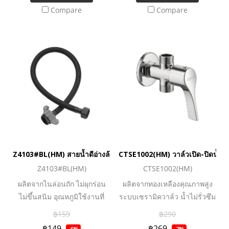
Compare
Compare
Z4103#BL(HM) สายน้ำดีอ่างล้างหน้าไนล่อนถัก 16 นิ้ว สีดำ
CTSE1002(HM) วาล์วเปิด-ปิดน้ำ เข
Z4103#BL(HM)
CTSE1002(HM)
ผลิตจากไนล่อนถัก ไม่ผุกร่อน
ผลิตจากทองเหลืองคุณภาพสูง
ไม่ขึ้นสนิม อุณหภูมิใช้งานที่
ระบบเซรามิควาล์ว น้ำไม่รั่วซึม
เหมาะสมไม่เกิน 70 องศาและ
฿159
฿290
สำหรับใช้ในระบบประปา
฿149
฿269
-6%
-7%