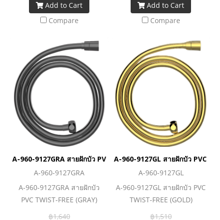
Add to Cart
Add to Cart
น้ำในส่วนอื่นได้เป็นปกติ สต็อ
ปวาล์วที่ดีก็สำคัญมากเพราะถ้า
Compare
Compare
เลือกใช้ของดี มีมาตรฐาน ก็จะ
ช่วยควบคุมน้ำไม่ให้รั่วซึมทำให้
เกิดปัญหาต้องมานั่งซ่อมแซม
ภายหลัง
A-960-9127GRA สายฝักบัว PVC TWIST-FREE (GRAY)
A-960-9127GL สายฝักบัว PVC T
A-960-9127GRA
A-960-9127GL
A-960-9127GRA สายฝักบัว
A-960-9127GL สายฝักบัว PVC
PVC TWIST-FREE (GRAY)
TWIST-FREE (GOLD)
฿1,640
฿1,510