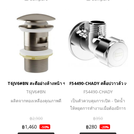
T6JV6#BN สะดืออ่างล้างหน้า ชนิดป๊อปอัพ (มีรูน้ำล้น)
F54490-CHADY สต็อปวาวล์ว เซรา
T6JV6#BN
F54490-CHADY
ผลิตจากทองเหลืองคุณภาพดี
เป็นตัวควบคุมการเปิด - ปิดน้ำ
ให้หยุดการทำงานเมื่อต้องมีการ
ซ่อมแซมอุปกรณ์ในห้องครัว
฿2,900
฿350
หรือห้องน้ำ โดยไม่ต้องปิดวาล์ว
฿1,460
฿280
-50%
-20%
หลักให้วุ่นวายโดยสามารถใช้