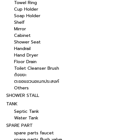
Towel Ring
Cup Holder
Soap Holder
Shelf
Mirror
Cabinet
Shower Seat
Handrail
Hand Dryer
Floor Drain
Toilet Cleanser Brush
ถังขยะ
ตะขอแขวนอเนกประสงค์
Others
SHOWER STALL
TANK
Septic Tank
Water Tank
SPARE PART
spare parts faucet
spare parts flush valve