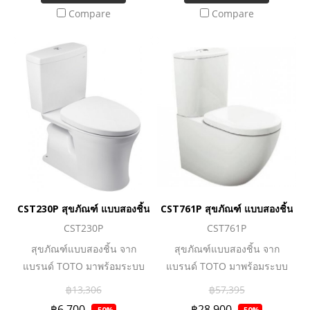
การชำระล้าง แต่ใช้ปริมาณน้ำ
Compare
Compare
น้อยลง ทั้งยังทำความสะอาด
ง่ายด้วยเทคโนโลยีการเคลือบ
สาร Cefiontect ที่พื้นผิวสุข
สุขภัณฑ์ จึงช่วยลดการเกาะติด
ของคราบสกปรกและเชื้อโรค
ถือได้ว่าเป็นอีกหนึ่งตัวเลือกดี ๆ
ของนวัตกรรมโถสุขภัณฑ์ที่มอบ
ความคุ้มค่าและตอบโจทย์การ
ใช้งานอย่างแท้จริง
CST230P สุขภัณฑ์ แบบสองชิ้น 3/4.8 ลิตร
CST761P สุขภัณฑ์ แบบสองชิ้น 3/4
CST230P
CST761P
สุขภัณฑ์แบบสองชิ้น จาก
สุขภัณฑ์แบบสองชิ้น จาก
แบรนด์ TOTO มาพร้อมระบบ
แบรนด์ TOTO มาพร้อมระบบ
ชำระล้างที่ทรงพลัง ทำความ
ชำระล้างที่ทรงพลัง ทำความ
฿13,306
฿57,395
สะอาดหมดจด ทั้งยังประหยัดน้ำ
สะอาดหมดจด ทั้งยังประหยัดน้ำ
฿6,700
฿28,900
-50%
-50%