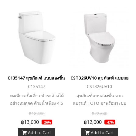
C135147 สุขภัณฑ์ แบบสองชิ้น 4.5 ลิตร รุ่น HERCULES CURVE 45
CST326UV10 สุขภัณฑ์ แบบสองชิ้น
C135147
CST326UV10
กดเพียงครั้งเดียว ชำระล้างได้
สุขภัณฑ์แบบสองชิ้น จาก
อย่างหมดจด ด้วยน้ำเพียง 4.5
แบรนด์ TOTO มาพร้อมระบบ
ลิตร ฝารองนั่งเปิดปิดนุ่มนวล
ชำระล้างที่ทรงพลัง ทำความ
฿18,480
฿22,640
ป้องกันการตกกระแทก
สะอาดหมดจด ทั้งยังประหยัดน้ำ
฿13,690
฿12,000
-26%
-47%
ยิ่งขึ้นด้วยเทคโนโลยี Water
Add to Cart
Add to Cart
Saving ช่วยเพิ่มประสิทธิภาพ