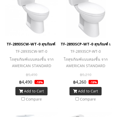
ของคราบสกปรกและเชื้อโรค
สะดวกสบาย
ถือได้ว่าเป็นอีกหนึ่งตัวเลือกดี ๆ
ของนวัตกรรมโถสุขภัณฑ์ที่มอบ
ความคุ้มค่าและตอบโจทย์การ
ใช้งานอย่างแท้จริง
TF-2893SCW-WT-0 สุขภัณฑ์ แบบสองชิ้น 3/4.5 ลิตร รุ่น HALO
TF-2893SCP-WT-0 สุขภัณฑ์ แบบสอง
TF-2893SCW-WT-0
TF-2893SCP-WT-0
โถสุขภัณฑ์แบบสองชิ้น จาก
โถสุขภัณฑ์แบบสองชิ้น จาก
AMERICAN STANDARD
AMERICAN STANDARD
นวัตกรรมยุคใหม่ที่ยกระดับโถ
นวัตกรรมยุคใหม่ที่ยกระดับโถ
฿5,490
฿5,210
สุขภัณฑ์ให้ทำงานได้อย่างทัน
สุขภัณฑ์ให้ทำงานได้อย่างทัน
฿4,490
฿4,260
-18%
-18%
สมัย สายน้ำชำระล้างอย่าง
สมัย สายน้ำชำระล้างอย่าง
Add to Cart
Add to Cart
สะอาดหมดจด และยังประหยัด
สะอาดหมดจด และยังประหยัด
น้ำมากยิ่งขึ้นด้วยระบบ Dual
น้ำมากยิ่งขึ้นด้วยระบบ Dual
Compare
Compare
Flush ที่สามารถเลือกใช้น้ำตา
Flush ที่สามารถเลือกใช้น้ำตา
มธุระหนักเบาได้ตรงใจคุณ ตอบ
มธุระหนักเบาได้ตรงใจคุณ ตอบ