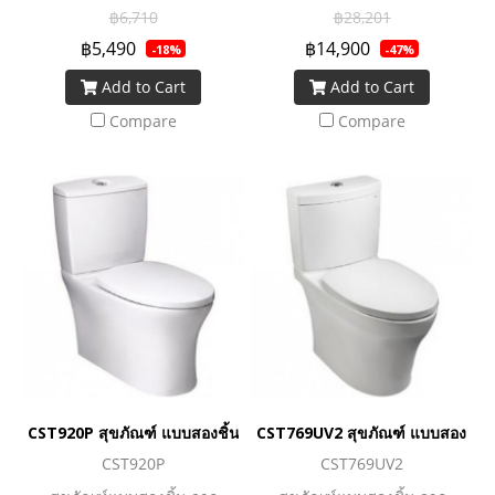
ใช้งานของทุกคนในครอบครัว
ชำระล้างที่ทรงพลัง ทำความ
฿6,710
฿28,201
สะอาดหมดจด ทั้งยังประหยัดน้ำ
฿5,490
฿14,900
-18%
-47%
ยิ่งขึ้นด้วยเทคโนโลยี Water
Add to Cart
Add to Cart
Saving ช่วยเพิ่มประสิทธิภาพ
การชำระล้าง แต่ใช้ปริมาณน้ำ
Compare
Compare
น้อยลง ทั้งยังทำความสะอาด
ง่ายด้วยเทคโนโลยีการเคลือบ
สาร Cefiontect ที่พื้นผิวสุข
สุขภัณฑ์ จึงช่วยลดการเกาะติด
ของคราบสกปรกและเชื้อโรค
ถือได้ว่าเป็นอีกหนึ่งตัวเลือกดี ๆ
ของนวัตกรรมโถสุขภัณฑ์ที่มอบ
ความคุ้มค่าและตอบโจทย์การ
ใช้งานอย่างแท้จริง
CST920P สุขภัณฑ์ แบบสองชิ้น 3/4.5 ลิตร
CST769UV2 สุขภัณฑ์ แบบสองชิ้น 4
CST920P
CST769UV2