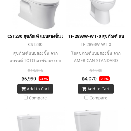
ของนวัตกรรมโถสุขภัณฑ์ที่มอบ
ของนวัตกรรมโถสุขภัณฑ์ที่มอบ
ความคุ้มค่าและตอบโจทย์การ
ความคุ้มค่าและตอบโจทย์การ
ใช้งานอย่างแท้จริง
ใช้งานอย่างแท้จริง
CST230 สุขภัณฑ์ แบบสองชิ้น 3/4.8 ลิตร
TF-2893W-WT-0 สุขภัณฑ์ แบบสองช
CST230
TF-2893W-WT-0
สุขภัณฑ์แบบสองชิ้น จาก
โถสุขภัณฑ์แบบสองชิ้น จาก
แบรนด์ TOTO มาพร้อมระบบ
AMERICAN STANDARD
ชำระล้างที่ทรงพลัง ทำความ
นวัตกรรมยุคใหม่ที่ยกระดับโถ
฿13,306
฿4,980
สะอาดหมดจด ทั้งยังประหยัดน้ำ
สุขภัณฑ์ให้ทำงานได้อย่างทัน
฿6,990
฿4,070
-47%
-18%
ยิ่งขึ้นด้วยเทคโนโลยี Water
สมัย สายน้ำชำระล้างอย่าง
Add to Cart
Add to Cart
Saving ช่วยเพิ่มประสิทธิภาพ
สะอาดหมดจด และยังประหยัด
การชำระล้าง แต่ใช้ปริมาณน้ำ
น้ำมากยิ่งขึ้นด้วยระบบ Dual
Compare
Compare
น้อยลง ทั้งยังทำความสะอาด
Flush ที่สามารถเลือกใช้น้ำตา
ง่ายด้วยเทคโนโลยีการเคลือบ
มธุระหนักเบาได้ตรงใจคุณ ตอบ
สาร Cefiontect ที่พื้นผิวสุข
โจทย์ Lifestyle คนรุ่นใหม่ ชื่น
สุขภัณฑ์ จึงช่วยลดการเกาะติด
ชอบเทคโนโลยีและความ