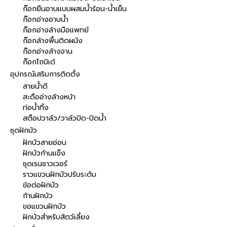
ก๊อกยืนอาบแบบผสมน้ำร้อน-น้ำเย็น
ก๊อกอ่างอาบน้ำ
ก๊อกอ่างล้างมือแพทย์
ก๊อกล้างพื้นติดผนัง
ก๊อกอ่างล้างจาน
ก๊อกโถบิเด้
อุปกรณ์เสริมการติดตั้ง
สายน้ำดี
สะดืออ่างล้างหน้า
ท่อน้ำทิ้ง
สต็อปวาล์ว/วาล์วปิด-ปิดน้ำ
ชุดฝักบัว
ฝักบัวสายอ่อน
ฝักบัวก้านแข็ง
ชุดเรนชาวเวอร์
ราวแขวนฝักบัวปรับระดับ
ข้อต่อฝักบัว
ก้านฝักบัว
ขอแขวนฝักบัว
ฝักบัวสำหรับสัตว์เลี้ยง