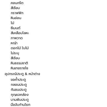
คอนกรีต
สีเรียบ
กราฟฟิก
หินอ่อน
ไม้
ซีเมนต์
สีเคลือบโลหะ
ภาพวาด
หญ้า
ดอกไม้ ใบไม้
ไม่ระบุ
สีเรียบ
หินธรรมชาติ
หินเทอราชโช
อุปกรณ์ประตู & หน้าต่าง
ขอค้ำประตู
กลอนประตู
กันชนประตู
กุญแจคล้อง
บานพับประตู
มือจับก้านโยก