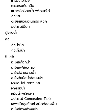
เครื่องเป่ามือ
ตะแกรงกันกลิ่น
แปรงขัดห้องน้ำ พร้อมที่ใส่
ถังขยะ
ตะขอแขวนอเนกประสงค์
อุปกรณ์อื่นๆ
ตู้อาบน้ำ
ถัง
ถังบำบัด
ถังเก็บน้ำ
อะไหล่
อะไหล่ก๊อกน้ำ
อะไหล่ฟลัชวาล์ว
อะไหล่อ่างอาบน้ำ
อะไหล่หม้อน้ำซ่อนผนัง
ฝาปิด โถปัสสาวะชาย
ฝาหม้อน้ำ
หม้อน้ำพร้อมฝา
อุปกรณ์ Concealed Tank
เฉพาะโถสุขภัณฑ์ ชนิดท่อลงพื้น
อะไหล่อ่างล้างหน้า