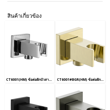
สินค้าเกี่ยวข้อง
CT6001(HM) ข้อต่อฝักบัวสายอ่อน
CT6001#BGR(HM) ข้อต่อฝักบัวสายอ่อน(สีทองด้าน)