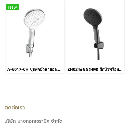
New
A-6017-CH ชุดฝักบัวสายอ่อน รุ่น RAINCLICK CLEANSEPLUS
ZH024#GG(HM) ฝักบัวพร้อมสาย 3 ฟังก์ชั่น (สีเทาด้าน) รุ่น SERENITY
ติดต่อเรา
บริษัท บางกอกเซรามิค จำกัด