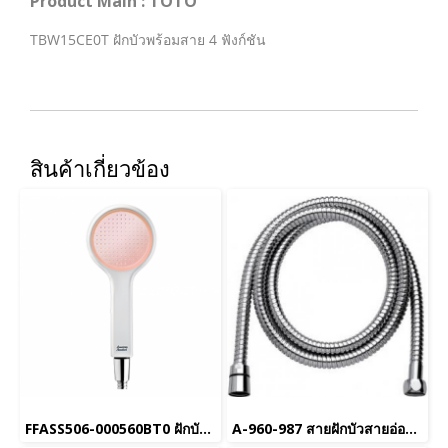
Product Main : TOTO
TBW15CE0T ฝักบัวพร้อมสาย 4 ฟังก์ชัน
สินค้าเกี่ยวข้อง
FFASS506-000560BT0 ฝักบัวสายอ่อน 1 ฟังก์ชั่น พร้อมสายและขอแขวน รุ่น GENIE (สีชมพู)
A-960-987 สายฝักบัวสายอ่อน ยาว 1.5 เมตร