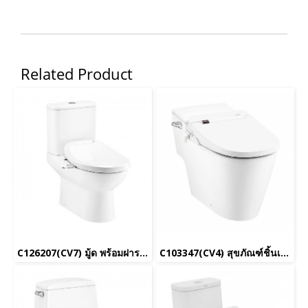
Related Product
C126207(CV7) มู้ด พร้อมฝารองนั่งอัตโนมัติ C9207 (UC+)
C103347(CV4) สุขภัณฑ์ชิ้นเดียว รุ่น ซิมพลิ คอนเนค (Low Tank) พร้อมฝารองนั่งอัตโนมัติ C9204 (UC+)