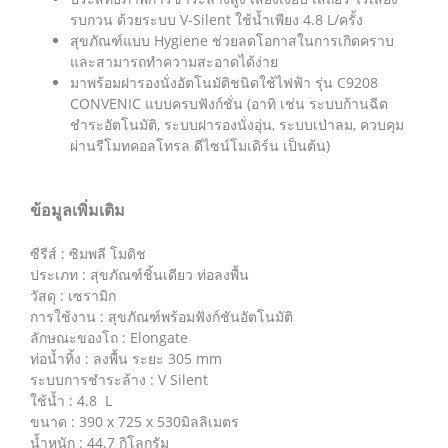
รบกวน ด้วยระบบ V-Silent ใช้น้ำเพียง 4.8 L/ครั้ง
สุขภัณฑ์แบบ Hygiene ช่วยลดโอกาสในการเกิดคราบ
และสามารถทำความสะอาดได้ง่าย
มาพร้อมฝารองนั่งอัตโนมัติชนิดใช้ไฟฟ้า รุ่น C9208
CONVENIC แบบครบฟังก์ชั่น (อาทิ เช่น ระบบก้านฉีด
ชำระอัตโนมัติ, ระบบฝารองนั่งอุ่น, ระบบเป่าลม, ควบคุม
ผ่านรีโมทคอลโทรล ดีไซน์โมเดิร์น เป็นต้น)
ข้อมูลเพิ่มเติม
ซีรีส์ : ซิมพลี โมดิช
ประเภท : สุขภัณฑ์ชิ้นเดียว ท่อลงพื้น
วัสดุ : เซรามิก
การใช้งาน : สุขภัณฑ์พร้อมฟังก์ชันอัตโนมัติ
ลักษณะของโถ : Elongate
ท่อน้ำทิ้ง : ลงพื้น ระยะ 305 mm
ระบบการชำระล้าง : V Silent
ใช้น้ำ : 4.8 L
ขนาด : 390 x 725 x 530มิลลิเมตร
น้ำหนัก : 44.7 กิโลกรัม