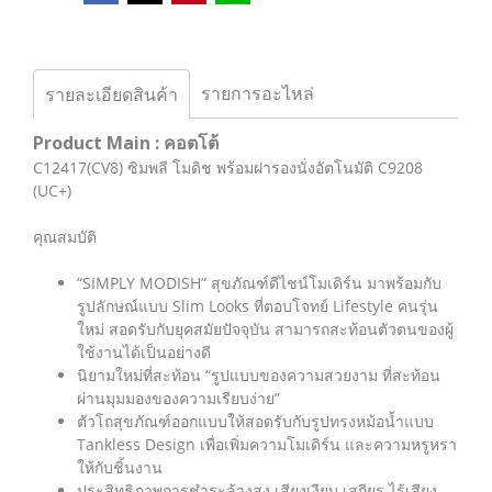
รายการอะไหล่
รายละเอียดสินค้า
Product Main : คอตโต้
C12417(CV8) ซิมพลี โมดิช พร้อมฝารองนั่งอัตโนมัติ C9208
(UC+)
คุณสมบัติ
“SIMPLY MODISH” สุขภัณฑ์ดีไชน์โมเดิร์น มาพร้อมกับ
รูปลักษณ์แบบ Slim Looks ที่ตอบโจทย์ Lifestyle คนรุ่น
ใหม่ สอดรับกับยุคสมัยปัจจุบัน สามารถสะท้อนตัวตนของผู้
ใช้งานได้เป็นอย่างดี
นิยามใหม่ที่สะท้อน “รูปแบบของความสวยงาม ที่สะท้อน
ผ่านมุมมองของความเรียบง่าย”
ตัวโถสุขภัณฑ์ออกแบบให้สอดรับกับรูปทรงหม้อน้ำแบบ
Tankless Design เพื่อเพิ่มความโมเดิร์น และความหรูหรา
ให้กับชิ้นงาน
ประสิทธิภาพการชำระล้างสูง เสียงเงียบ เสถียร ไร้เสียง