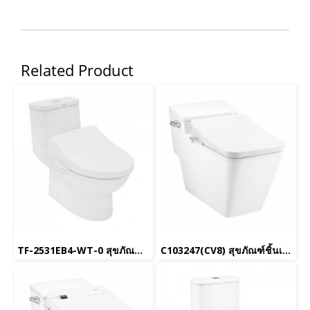
Related Product
TF-2531EB4-WT-0 สุขภัณฑ์ชิ้นเดียว ใช้น้ำ 3/4.2 L รุ่น Neo Modern พร้อม EB-NB07SL1 ฝารองนั่งอเนกประสงค์ (ใช้ไฟฟ้า) รุ่น Pristine
C103247(CV8) สุขภัณฑ์ชิ้นเดียว รุ่น ซิมพลี โมดิช พร้อมฝารองนั่งอัตโนมัติ C9208 (UC+)_ยกเลิกการผลิต