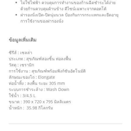
ไม่ใช่ไฟฟ้า ควบคุมการทำงานของก้านฉีดชำระได้ง่าย
ด้วยก้านควบคุมด้านข้าง ดีไซน์เฉพาะจากคอตโต้
ฝารองนั่งเปิด-ปิดนุ่มนวล ป้องกันการกระแทกและยืดอายุ
การใช้งานของฝารองนั่ง
ข้อมูลเพิ่มเติม
ซีรีส์ : เซลล่า
ประเภท : สุขภัณฑ์สองชิ้น ท่อลงพื้น
วัสดุ : เซรามิก
การใช้งาน : สุขภัณฑ์พร้อมฟังก์ชันอัตโนมัติ
ลักษณะของโถ : Elongate
ท่อน้ำทิ้ง : ลงพื้น ระยะ 305 mm
ระบบการชำระล้าง : Wash Down
ใช้น้ำ : 3/4.5 L
ขนาด : 390 x 720 x 795 มิลลิเมตร
น้ำหนัก : 35.98 กิโลกรัม