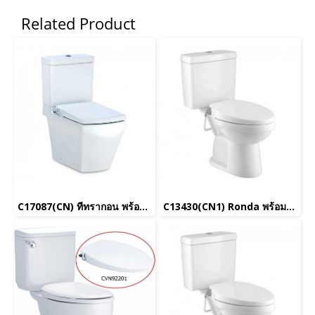
Related Product
C17087(CN) ทีทรากอน พร้อมฝารองนั่งคอนวีเนียนซ์ CVN92200 (UC+)_ยกเลิกการผลิต
C13430(CN1) Ronda พร้อมฝารองนั่งคอนวีเนียนซ์ CVN92201 (UC+)