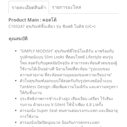
รายการอะไหล่
รายละเอียดสินค้า
Product Main : คอตโต้
C103247 สุขภัณฑ์ชิ้นเดียว รุ่น ชิมพลิ โมดิช (UC+)
คุณสมบัติ
“SIMPLY MODISH” สุขภัณฑ์ดีไชน์โมเดิร์น มาพร้อมกับ
รูปลักษณ์แบบ Slim Looks ที่ตอบโจทย์ Lifestyle คนรุ่น
ใหม่ สอดรับกับยุคสมัยปัจจุบัน สามารถสะท้อนตัวตนของผู้
ใช้งานได้เป็นอย่างดี นิยามใหม่ที่สะท้อน “รูปแบบของ
ความสวยงาม ที่สะท้อนผ่านมุมมองของความเรียบง่าย”
ตัวโถสุขภัณฑ์ออกแบบให้สอดรับกับรูปทรงหม้อน้ำแบบ
Tankless Design เพื่อเพิ่มความโมเดิร์น และความหรูหรา
ให้กับชิ้นงาน
ประสิทธิภาพการชำระล้างสูง เสียงเงียบ เสถียร ไร้เสียง
รบกวน ด้วยระบบ V-Silent ใช้น้ำเพียง 4.8 L/ครั้ง
ฝารองนั่ง Super Seat ทนทานต่อแรงกระแทก และยืดอายุ
การใช้งาน
ฝารองนั่งเปิดปิดนุ่มนวล ป้องกันการตกกระแทก