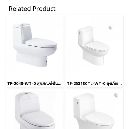
Related Product
TF-2048-WT-0 สุขภัณฑ์ชิ้นเดียว ใช้น้ำ 6 L พร้อมฝารองนั่ง Soft Close รุ่น Activa
TF-2531SCTL-WT-0 สุขภัณฑ์ แบบชิ้นเดียว 4.8 ลิตร รุ่น NEO MODERN