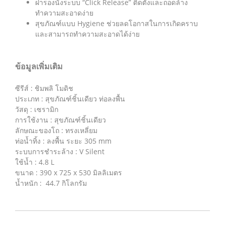
ฝารองนั่งระบบ “Click Release” ติดตั้งและถอดล้าง
ทำความสะอาดง่าย
สุขภัณฑ์แบบ Hygiene ช่วยลดโอกาสในการเกิดคราบ
และสามารถทำความสะอาดได้ง่าย
ข้อมูลเพิ่มเติม
ซีรีส์ : ชิมพลิ โมดิช
ประเภท : สุขภัณฑ์ชิ้นเดียว ท่อลงพื้น
วัสดุ : เซรามิก
การใช้งาน : สุขภัณฑ์ชิ้นเดียว
ลักษณะของโถ : ทรงเหลี่ยม
ท่อน้ำทิ้ง : ลงพื้น ระยะ 305 mm
ระบบการชำระล้าง : V Silent
ใช้น้ำ : 4.8 L
ขนาด : 390 x 725 x 530 มิลลิเมตร
น้ำหนัก : 44.7 กิโลกรัม