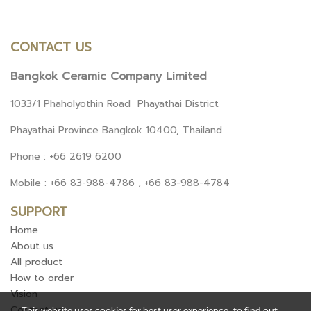
CONTACT US
Bangkok Ceramic Company Limited
1033/1 Phaholyothin Road Phayathai District
Phayathai Province Bangkok 10400, Thailand
Phone : +66 2619 6200
Mobile : +66 83-988-4786 , +66 83-988-4784
SUPPORT
Home
About us
All product
How to order
Vision
Contact us
This website uses cookies for best user experience, to find out