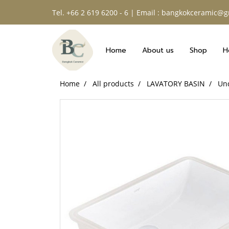
Tel. +66 2 619 6200 - 6 | Email : bangkokceramic@
Home
About us
Shop
H
Home
All products
LAVATORY BASIN
Un