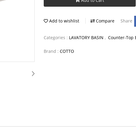
Add to Cart
Add to wishlist
Compare
Share
Categories :
LAVATORY BASIN
,
Counter-Top 
Brand :
COTTO