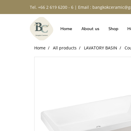
Tel. +66 2 619 6200 - 6 | Email : bangkokceramic@
Home
About us
Shop
H
Home
All products
LAVATORY BASIN
Co