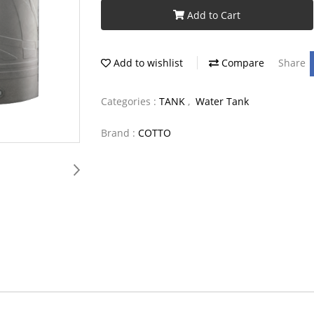
Add to Cart
Add to wishlist
Compare
Share
Categories :
TANK
,
Water Tank
Brand :
COTTO