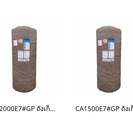
CA2000E7#GP ถังเก็บน้ำบนดิน 2,000 L รุ่น Breeze สีม่วงประกาย