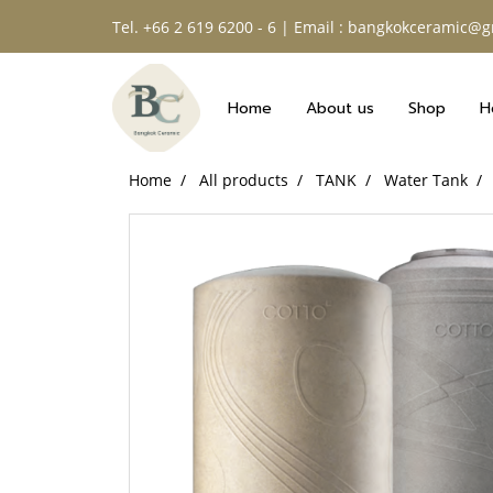
Tel. +66 2 619 6200 - 6 | Email : bangkokceramic@
Home
About us
Shop
H
Home
All products
TANK
Water Tank