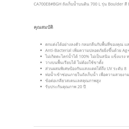
CA700E8#BGH ถังเก็บน้ำบนดิน 700 L รุ่น Boulder สี
คุณสมบัติ
ตกแต่งได้อย่างลงตัว กลมกลืนกับพื้นที่ของคุณ แ
Anti-Bacterial เพิ่มความปลอดภัยยิ่งขึ้นด้วย Ag
ไม่เกิดตะไคร่น้ำได้ 100% ไม่เป็นสนิม แข็งแร
วางบนพื้นเรียบได้ ไม่ต้องใช้ขาตั้ง
ส่วนผสมพิเศษป้องกันแสงแดดได้ถึง UV ระดับ 8
ท่อน้ำเข้าซ่อนภายในถังเก็บน้ำ เพื่อความสวยงา
ข้อต่อเกลียวสเตนเลสคุณภาพสูง
รับประกันคุณภาพ 20 ปี