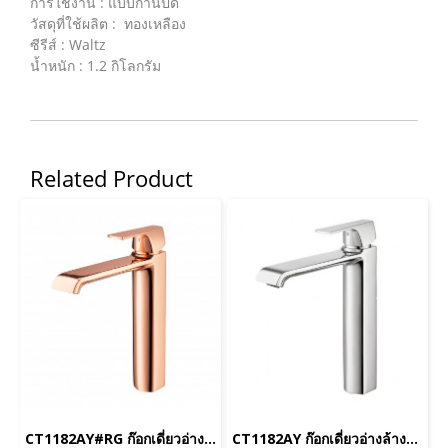
การใช้งาน : แบบก้านปัด
วัสดุที่ใช้ผลิต : ทองเหลือง
ซีรีส์ : Waltz
น้ำหนัก : 1.2 กิโลกรัม
Related Product
CT1182AY#RG ก๊อกเดี่ยวอ่างล้างหน้าแบบก้านโยก(ทรงสูง)พร้อมสะดือแบบกด(สีโรสโกลด์) รุ่น CUBIC_ยกเลิก
CT1182AY ก๊อกเดี่ยวอ่างล้างหน้าแบบก้านโยก(ทรงสูง) รุ่น CUBIC