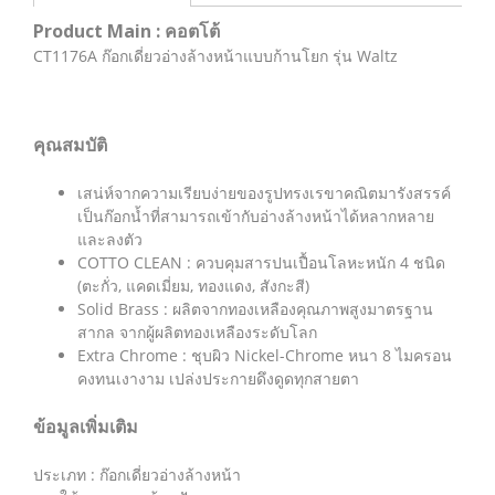
Product Main : คอตโต้
CT1176A ก๊อกเดี่ยวอ่างล้างหน้าแบบก้านโยก รุ่น Waltz
คุณสมบัติ
เสน่ห์จากความเรียบง่ายของรูปทรงเรขาคณิตมารังสรรค์
เป็นก๊อกน้ำที่สามารถเข้ากับอ่างล้างหน้าได้หลากหลาย
และลงตัว
COTTO CLEAN : ควบคุมสารปนเปื้อนโลหะหนัก 4 ชนิด
(ตะกั่ว, แคดเมี่ยม, ทองแดง, สังกะสี)
Solid Brass : ผลิตจากทองเหลืองคุณภาพสูงมาตรฐาน
สากล จากผู้ผลิตทองเหลืองระดับโลก
Extra Chrome : ชุบผิว Nickel-Chrome หนา 8 ไมครอน
คงทนเงางาม เปล่งประกายดึงดูดทุกสายตา
ข้อมูลเพิ่มเติม
ประเภท : ก๊อกเดี่ยวอ่างล้างหน้า