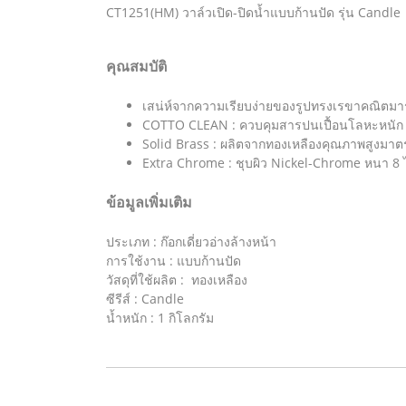
CT1251(HM) วาล์วเปิด-ปิดน้ำแบบก้านปัด รุ่น Candle
คุณสมบัติ
เสน่ห์จากความเรียบง่ายของรูปทรงเรขาคณิตมารั
COTTO CLEAN : ควบคุมสารปนเปื้อนโลหะหนัก 4 ชน
Solid Brass : ผลิตจากทองเหลืองคุณภาพสูงมาต
Extra Chrome : ชุบผิว Nickel-Chrome หนา 8
ข้อมูลเพิ่มเติม
ประเภท : ก๊อกเดี่ยวอ่างล้างหน้า
การใช้งาน : แบบก้านปัด
วัสดุที่ใช้ผลิต : ทองเหลือง
ซีรีส์ : Candle
น้ำหนัก : 1 กิโลกรัม