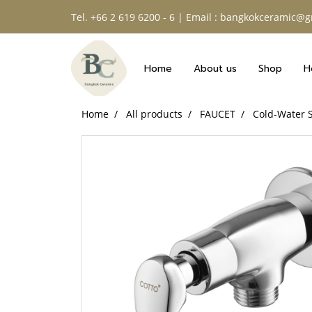
Tel. +66 2 619 6200 - 6 | Email : bangkokceramic@
Home
About us
Shop
H
Home
All products
FAUCET
Cold-Water 