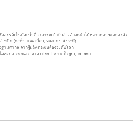
งสรรค์เป็นก๊อกน้ำที่สามารถเข้ากับอ่างล้างหน้าได้หลากหลายและลงตัว
ิด (ตะกั่ว, แคดเมี่ยม, ทองแดง, สังกะสี)
รฐานสากล จากผู้ผลิตทองเหลืองระดับโลก
 ไมครอน คงทนเงางาม เปล่งประกายดึงดูดทุกสายตา