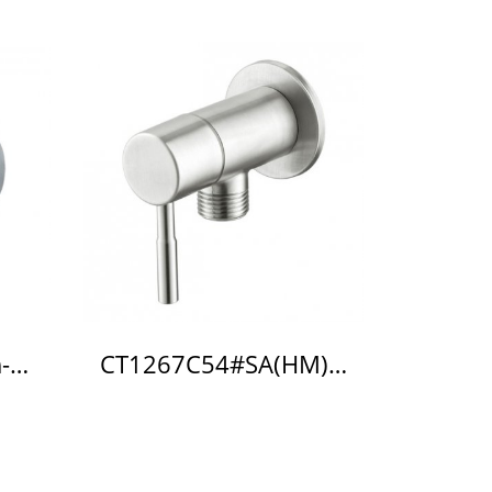
CT127C16 วาล์วเปิด-ปิดน้ำ สำหรับฝักบัว รุ่น CROSS
CT1267C54#SA(HM) วาล์วเปิด-ปิดน้ำ รุ่น Geo Slim