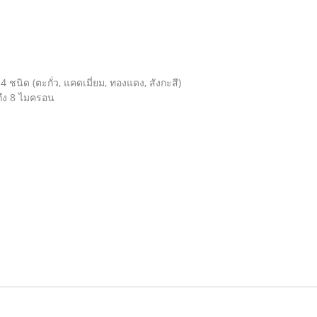
ิด (ตะกั่ว, แคดเมี่ยม, ทองแดง, สังกะสี)
ถึง 8 ไมครอน