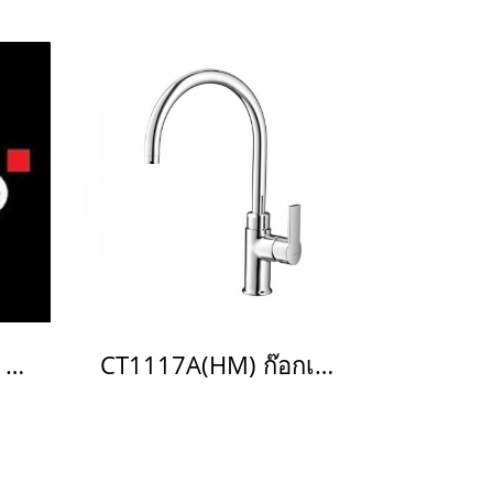
CT4911A(DC)#GR2 ก๊อกอ่างซิงค์ระบบสัมผัส(ใช้แบตเตอรี่) สีทอง รุ่น Touch Faucet
CT1117A(HM) ก๊อกเดี่ยวอ่างซิงค์ รุ่น Alto