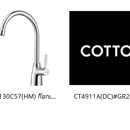
CT130C57(HM) ก๊อกเดี่ยวอ่างล้างจาน รุ่น NEW WINDY