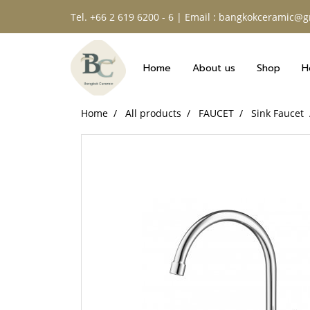
Tel. +66 2 619 6200 - 6 | Email : bangkokceramic@
Home
About us
Shop
H
Home
All products
FAUCET
Sink Faucet