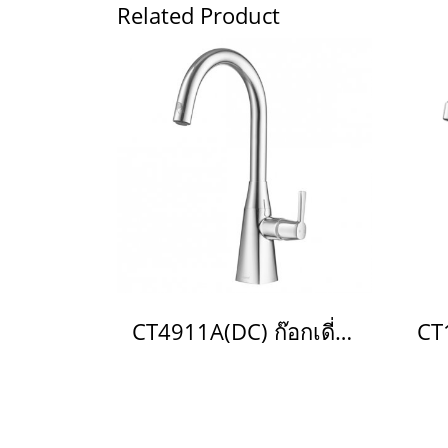
Related Product
CT4911A(DC) ก๊อกเดี่ยวอ่างซิงค์ระบบสัมผัส (ใช้แบตเตอรี่) รุ่น Touch Faucet