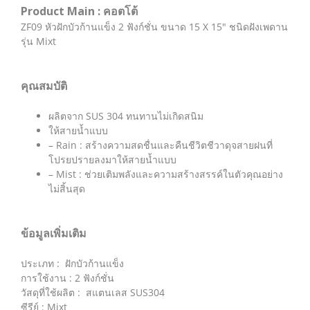
Product Main : คอตโต้
ZF09 หัวฝักบัวก้านแข็ง 2 ฟังก์ชั่น ขนาด 15 X 15″ ชนิดฝังเพดาน
รุ่น Mixt
คุณสมบัติ
ผลิตจาก SUS 304 ทนทานไม่เกิดสนิม
ให้สายน้ำแบบ
– Rain : สร้างความสดชื่นและคืนชีวิตชีวาดุจสายฝนที่
โปรยปรายลงมาให้สายน้ำแบบ
– Mist : ช่วยเติมพลังและความสร้างสรรค์ในตัวคุณอย่าง
ไม่สิ้นสุด
ข้อมูลเพิ่มเติม
ประเภท : ฝักบัวก้านแข็ง
การใช้งาน : 2 ฟังก์ชั่น
วัสดุที่ใช้ผลิต : สแตนเลส SUS304
ซีรีย์ : Mixt