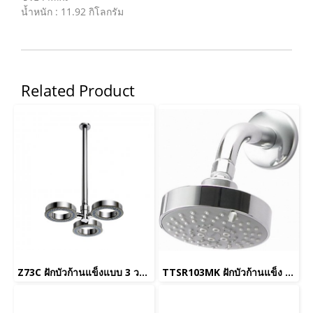
น้ำหนัก : 11.92 กิโลกรัม
Related Product
Z73C ฝักบัวก้านแข็งแบบ 3 วง ชนิดติดเพดาน
TTSR103MK ฝักบัวก้านแข็ง 5 ฟังก์ชั่น รุ่น REI-S (ยกเลิกการขาย)