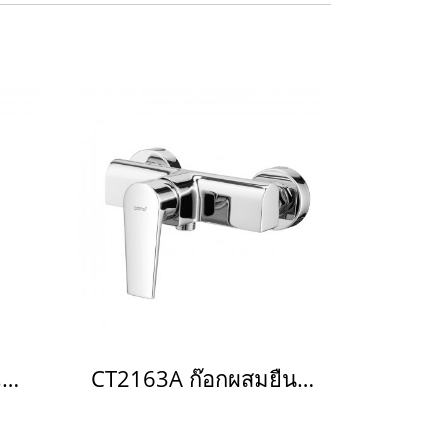
CT2162A วาล์วผสมเปิด-ปิดน้ำแบบก้านโยก ชนิดฝังผนัง พร้อมวาล์วเปลี่ยนทิศทางน้ำ รุ่น Luke
CT2163A ก๊อกผสมยืนอาบน้ำแบบก้านโยก รุ่น LUKE