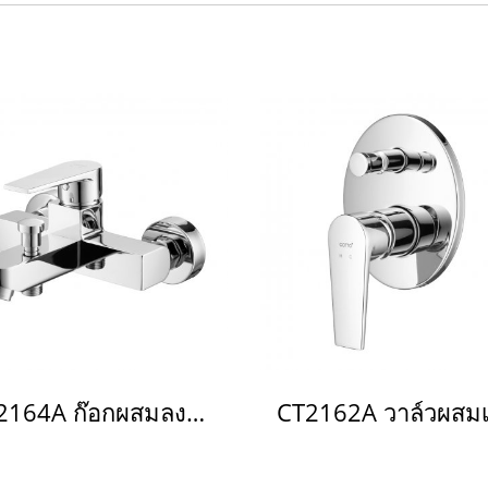
CT2164A ก๊อกผสมลงอ่าง/ยืนอาบแบบก้านโยก รุ่น Luke