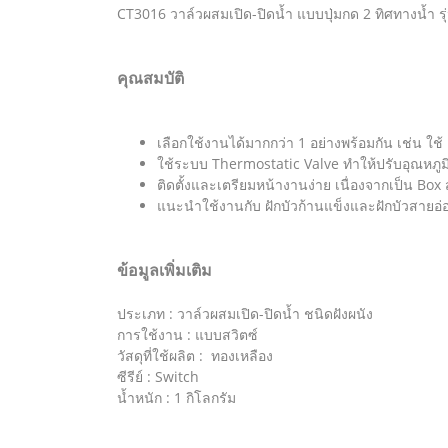
CT3016 วาล์วผสมเปิด-ปิดน้ำ แบบปุ่มกด 2 ทิศทางน้ำ รุ
คุณสมบัติ
เลือกใช้งานได้มากกว่า 1 อย่างพร้อมกัน เช่น 
ใช้ระบบ Thermostatic Valve ทำให้ปรับอุณหภูมิไ
ติดตั้งและเตรียมหน้างานง่าย เนื่องจากเป็น Box 
แนะนำใช้งานกับ ฝักบัวก้านแข็งและฝักบัวสายอ่อน 
ข้อมูลเพิ่มเติม
ประเภท : วาล์วผสมเปิด-ปิดน้ำ ชนิดฝังผนัง
การใช้งาน : แบบสวิตซ์
วัสดุที่ใช้ผลิต : ทองเหลือง
ซีรีย์ : Switch
น้ำหนัก : 1 กิโลกรัม