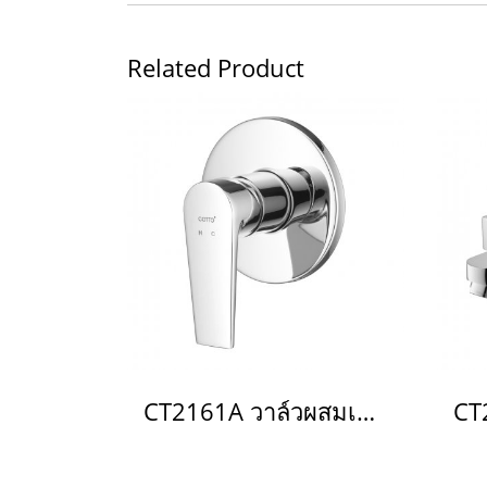
Related Product
CT2161A วาล์วผสมเปิด-ปิดน้ำแบบก้านโยก ชนิดฝังผนัง รุ่น Luke