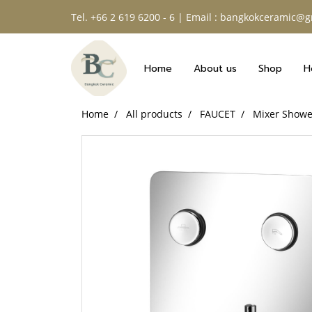
Tel. +66 2 619 6200 - 6 | Email : bangkokceramic@
Home
About us
Shop
H
Home
All products
FAUCET
Mixer Showe