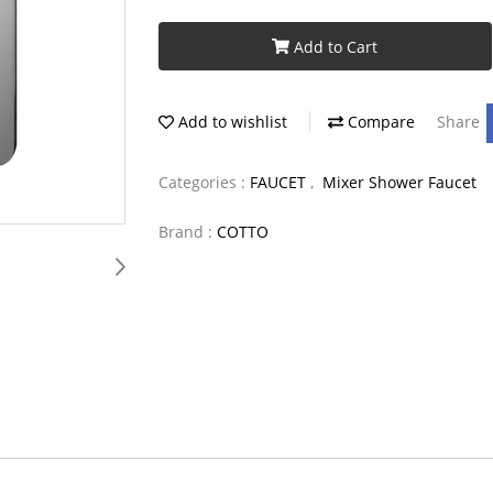
Add to Cart
Add to wishlist
Compare
Share
Categories :
FAUCET
,
Mixer Shower Faucet
Brand :
COTTO