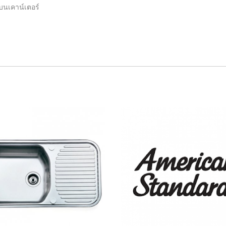
งบนเคาน์เตอร์