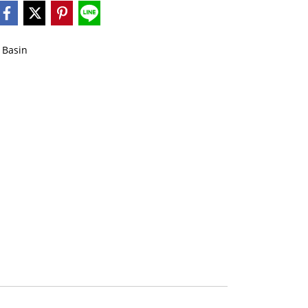
 Basin