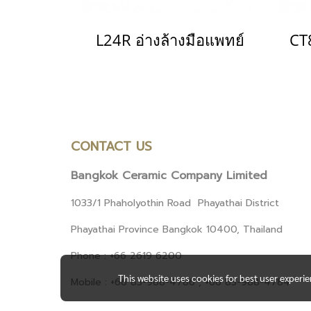
L24R อ่างล้างมือแพทย์
CONTACT US
Bangkok Ceramic Company Limited
1033/1 Phaholyothin Road Phayathai District
Phayathai Province Bangkok 10400, Thailand
Phone : +66 2619 6200
This website uses cookies for best user experi
Mobile : +66 83-988-4786 , +66 83-988-4784