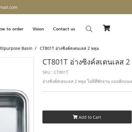
gmail.com
ow to order
Vision
Contact us
tipurpose Basin
CT801T อ่างซิงค์สเตนเลส 2 หลุม
CT801T อ่างซิงค์สเตนเลส 2
SKU : CT801T
อ่างซิงค์สเตนเลส 2 หลุม ไม่มีที่พักจาน แบบฝังบนเ
Add to Cart