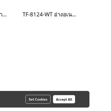
G9125D-AWT อ่างล้างหน้าแบบเอนกประสงค์ ฝังใต้เคาน์เตอร์ รุ่น EUROSMART (ยกเลิกการขาย)
TF-8124-WT อ่างอเนกประสงค์ รุ่น AMERICAN SINK
Set Cookies
Accept All