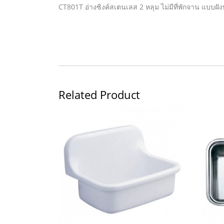
CT801T อ่างซิงค์สเตนเลส 2 หลุม ไม่มีที่พักจาน แบบฝั
Related Product